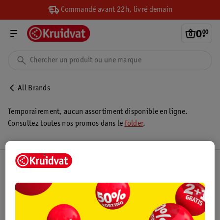
Commandé avant 22h, livré demain
0
.
00
All Brands
Temporairement, aucun assortiment disponible en ligne.
Consultez toutes nos promos dans le
folder
.
Club Kruidvat
Service Clientèle