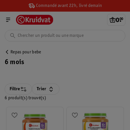
Commandé avant 22h, livré demain
0
.
00
Repas pour bebe
6 mois
Filtre
Trier
6 produit(s) trouvé(s)