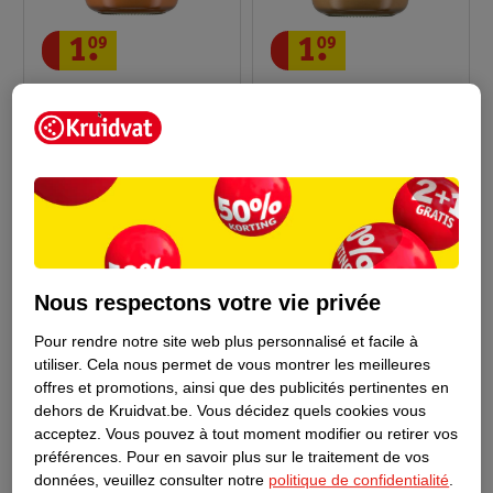
1
.
09
1
.
09
Kruidvat Repas Bio
Kruidvat Repas Bio
Carotte, Pomme De
Patate Douce & Chou-
Terre, Pâtes & Brocoli
Fleur 6+M
2
3
6+M
Nous respectons votre vie privée
Pour rendre notre site web plus personnalisé et facile à
utiliser.
Cela nous permet de vous montrer les meilleures
offres et promotions, ainsi que des publicités pertinentes en
dehors de Kruidvat.be.
Vous décidez quels cookies vous
acceptez.
Vous pouvez à tout moment modifier ou retirer vos
préférences.
Pour en savoir plus sur le traitement de vos
17
.
88
17
.
88
données, veuillez consulter notre
politique de confidentialité
.