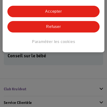
Olvarit Menu Varié
Olvarit Menu Varié
Repas 6+M
Repas 6+M
Accepter
12 x 200g
12 x 200g
14
11
Refuser
Paramétrer les cookies
Conseil sur le bébé
Club Kruidvat
Service Clientèle