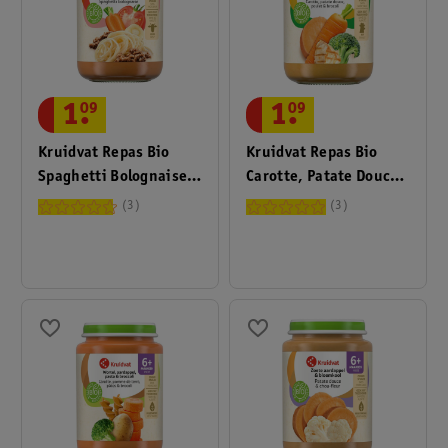
1
.
09
1
.
09
Kruidvat Repas Bio
Kruidvat Repas Bio
Spaghetti Bolognaise
Carotte, Patate Douce,
6+M
Poulet & Brocoli 6+M
3
3