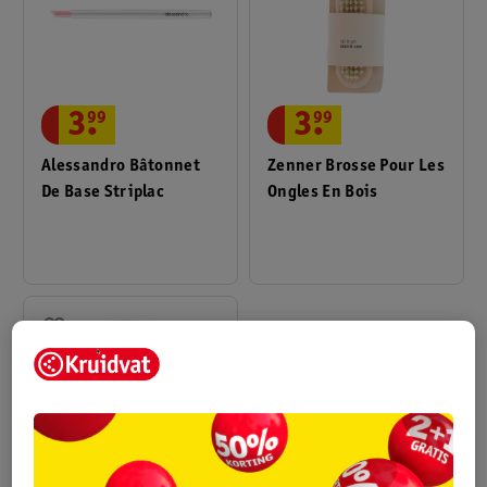
3
.
99
3
.
99
Alessandro Bâtonnet
Zenner Brosse Pour Les
De Base Striplac
Ongles En Bois