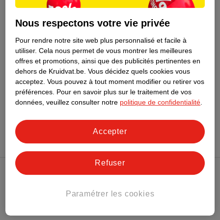
1
.
99
Nous respectons votre vie privée
Depend Orange Sticks
3 pièces
Pour rendre notre site web plus personnalisé et facile à
utiliser.
Cela nous permet de vous montrer les meilleures
offres et promotions, ainsi que des publicités pertinentes en
dehors de Kruidvat.be.
Vous décidez quels cookies vous
acceptez.
Vous pouvez à tout moment modifier ou retirer vos
préférences.
Pour en savoir plus sur le traitement de vos
données, veuillez consulter notre
politique de confidentialité
.
Conseil sur la beauté
Accepter
Refuser
Club Kruidvat
Paramétrer les cookies
Service Clientèle