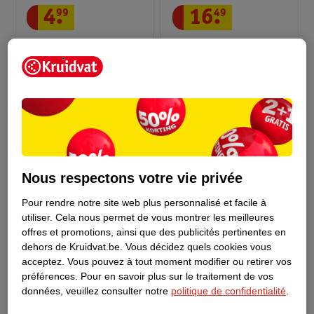
4
.
99
16
.
49
Swiffer Kit De
Swiffer Kit De
Démarrage Plumeaux
Démarrage Nettoyant
1 support + 3 recharges
Pour Sols Dry & Wet
29
14204
Nous respectons votre vie privée
Pour rendre notre site web plus personnalisé et facile à
utiliser.
Cela nous permet de vous montrer les meilleures
offres et promotions, ainsi que des publicités pertinentes en
dehors de Kruidvat.be.
Vous décidez quels cookies vous
acceptez.
Vous pouvez à tout moment modifier ou retirer vos
préférences.
Pour en savoir plus sur le traitement de vos
données, veuillez consulter notre
politique de confidentialité
.
10
.
29
1
.
29