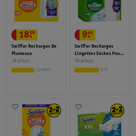
18
.
59
9
.
49
Swiffer Recharges De
Swiffer Recharges
Plumeaux
Lingettes Sèches Pour
18 pièces
Sol Clean & Fresh
30 pièces
14204
23