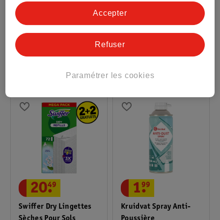
Swiffer Kit De
Kruidvat Chiffons À
Accepter
Démarrage Duster XXL
Poussière
1 support + 2 recharges
20 pièces
Refuser
10
38
Paramétrer les cookies
20
.
49
1
.
99
Swiffer Dry Lingettes
Kruidvat Spray Anti-
Sèches Pour Sols
Poussière