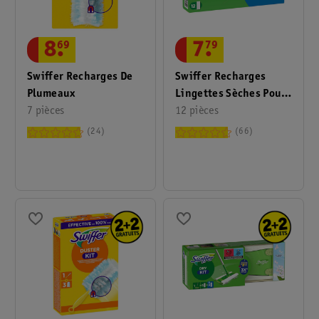
8
.
69
7
.
79
Swiffer Recharges De
Swiffer Recharges
Plumeaux
Lingettes Sèches Pour
7 pièces
Sols XXL
12 pièces
24
66