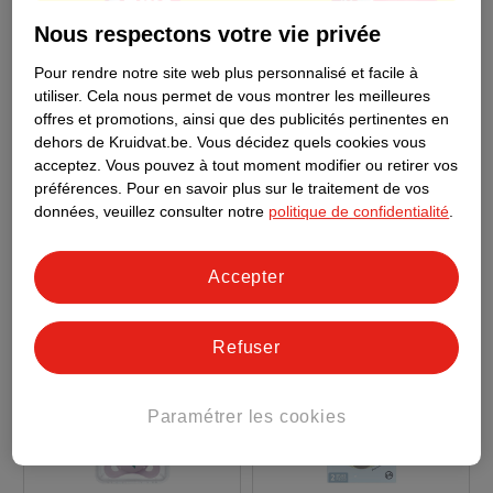
Nous respectons votre vie privée
8
.
99
10
.
95
Pour rendre notre site web plus personnalisé et facile à
utiliser.
Cela nous permet de vous montrer les meilleures
Philips Avent Sucette
Frigg Sucette Daisy
offres et promotions, ainsi que des publicités pertinentes en
Soother Air 0-6M
Taille 1 (0-6M)
dehors de Kruidvat.be.
Vous décidez quels cookies vous
acceptez.
Vous pouvez à tout moment modifier ou retirer vos
SCF087/11
2 pièces
blanc, rose, 2 pièces
préférences.
Pour en savoir plus sur le traitement de vos
136
données, veuillez consulter notre
politique de confidentialité
.
Accepter
Refuser
Paramétrer les cookies