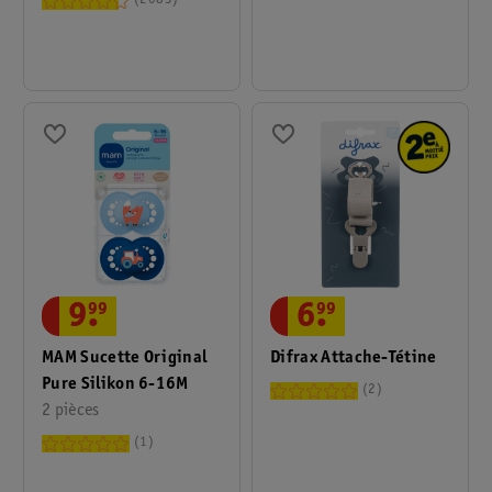
2083
9
.
99
6
.
99
MAM Sucette Original
Difrax Attache-Tétine
Pure Silikon 6-16M
2
2 pièces
1