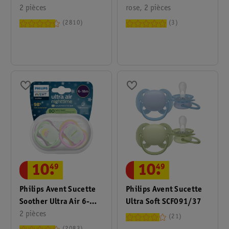
SCF087/17
2 pièces
rose, 2 pièces
2810
3
10
.
49
10
.
49
Philips Avent Sucette
Philips Avent Sucette
Soother Ultra Air 6-
Ultra Soft SCF091/37
18M SCF376/29
2 pièces
21
Nighttime