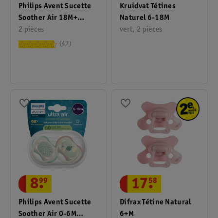
Philips Avent Sucette
Kruidvat Tétines
Soother Air 18M+
Naturel 6-18M
SCF349/47
2 pièces
vert, 2 pièces
47
8
.
99
17
.
58
Philips Avent Sucette
Difrax Tétine Natural
Soother Air 0-6M
6+M