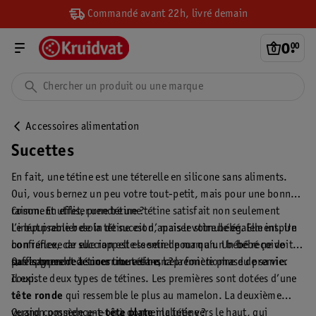
Commandé avant 22h, livré demain
0
.
00
Accessoires alimentation
Sucettes
En fait, une tétine est une téterelle en silicone sans aliments.
Oui, vous bernez un peu votre tout-petit, mais pour une bonne
raison. En effet, prendre une tétine satisfait non seulement
Comment utiliser une tétine ?
l’inépuisable besoin de succion, mais le stimule également. Un
Le but premier de la tétine est d’apaiser votre bébé. Elle inspire
bon réflexe de succion est essentiel pour qu’un bébé reçoive
confiance, car elle rappelle le sein de maman. Un bébé ne doit
suffisamment de nourriture dans la première phase de sa vie.
pas apprendre à sucer une tétine, cela fonctionne du premier
Quels types de tétines trouve-t-on ?
coup.
Il existe deux types de tétines. Les premières sont dotées d’une
tête ronde
qui ressemble le plus au mamelon. La deuxième
version possède une
Quand commence-t-on à donner la tétine ?
tête plate
inclinée vers le haut, qui