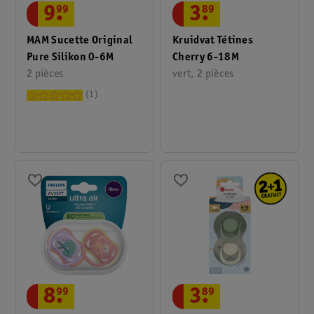
9
.
99
3
.
89
MAM Sucette Original
Kruidvat Tétines
Pure Silikon 0-6M
Cherry 6-18M
2 pièces
vert, 2 pièces
1
8
.
99
3
.
89