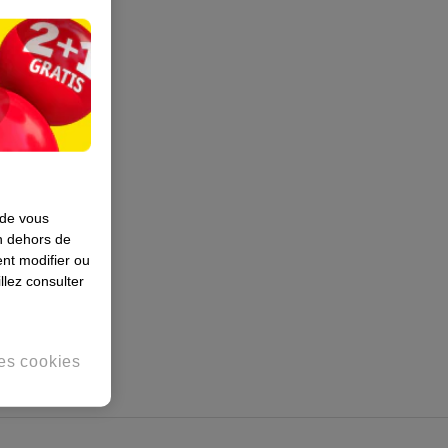
 de vous
en dehors de
nt modifier ou
llez consulter
es cookies