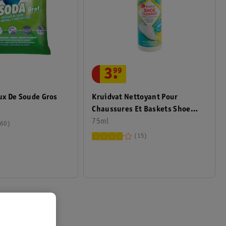
3
.
99
Kruidvat Nettoyant Pour
aux De Soude Gros
Chaussures Et Baskets Shoe
Cleaner
75ml
60
15