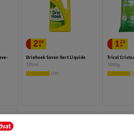
2
.
99
1
.
29
ave-
Driehoek Savon Vert Liquide
Tricel Crist
725ml
1000g
30