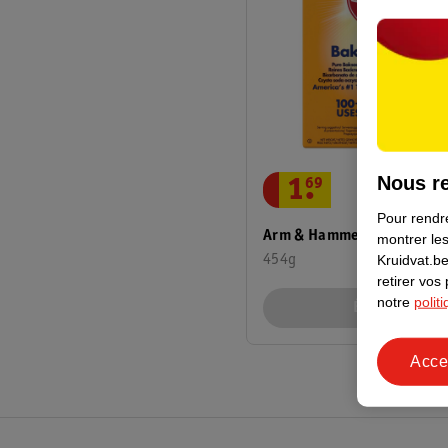
Nous re
1
.
69
Pour rendre
Arm & Hammer Pure Bakin
montrer les
Kruidvat.be
454g
retirer vos
notre
polit
Épuisé
Acce