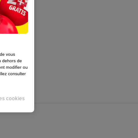
 de vous
en dehors de
nt modifier ou
llez consulter
es cookies