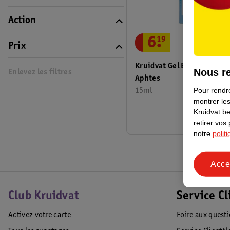
Action
6
.
19
Prix
Kruidvat Gel Buccal Pour Les
Nous re
Enlevez les filtres
Aphtes
Pour rendre
15ml
montrer les
Kruidvat.be
retirer vos
notre
polit
Acce
Club Kruidvat
Service Cl
Activez votre carte
Foire aux quest