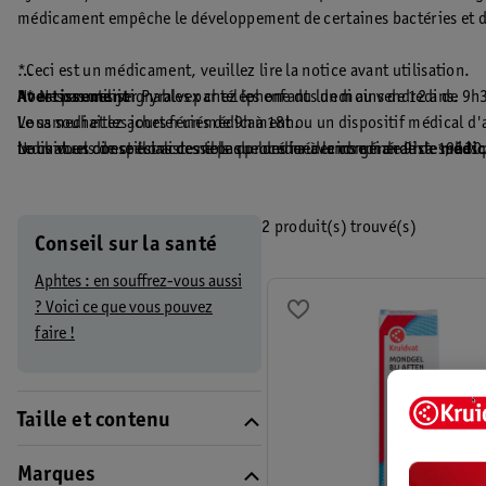
médicament empêche le développement de certaines bactéries et d
*Ceci est un médicament, veuillez lire la notice avant utilisation.
** Ne pas utiliser Pyralvex chez les enfants de moins de 12 ans.
Avertissement
Nous sommes joignables par téléphone du lundi au vendredi de 9h
Vous souhaitez acheter un médicament ou un dispositif médical d'a
Le samedi et les jours fériés de 9h à 18h.
individuels de spécialistes tels que des médecins généralistes, d
Le chat en direct est accessible du lundi au vendredi de 9h à 19h30
Nous vous conseillons de ne pas procéder à la commande de
médi
avez encore des questions après avoir lu les informations de cette 
Appelez notre service clientèle et posez-les à l’un de nos (assist
2 produit(s) trouvé(s)
Conseil sur la santé
Aphtes : en souffrez-vous aussi
? Voici ce que vous pouvez
faire !
Taille et contenu
Marques