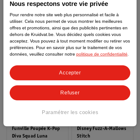
Super Mario Peluche
Super Mario Peluche
Nous respectons votre vie privée
Yoshi
Mario
Pour rendre notre site web plus personnalisé et facile à
50cm
50cm
utiliser.
Cela nous permet de vous montrer les meilleures
1
offres et promotions, ainsi que des publicités pertinentes en
dehors de Kruidvat.be.
Vous décidez quels cookies vous
acceptez.
Vous pouvez à tout moment modifier ou retirer vos
préférences.
Pour en savoir plus sur le traitement de vos
données, veuillez consulter notre
politique de confidentialité
.
Accepter
Refuser
Paramétrer les cookies
9
.
99
4
.
99
Funville Poupée K-Pop
Disney Fuzz-A-Mallows
Diva Squad Luna
Stitch