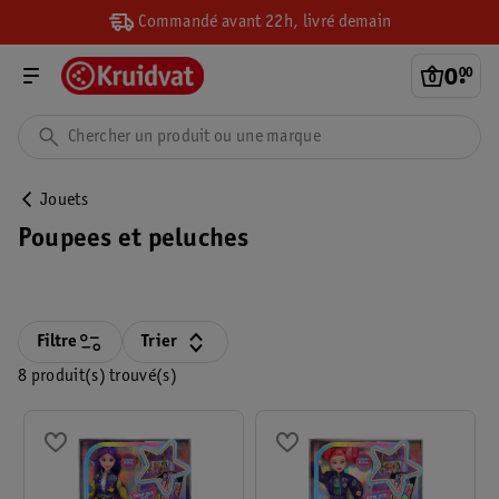
Commandé avant 22h, livré demain
0
.
00
Jouets
Poupees et peluches
Filtre
Trier
8 produit(s) trouvé(s)