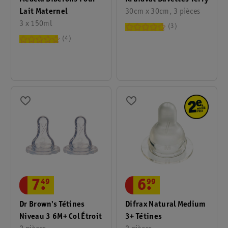
Lait Maternel
30cm x 30cm, 3 pièces
3 x 150ml
3
4
7
.
49
6
.
99
Dr Brown's Tétines
Difrax Natural Medium
Niveau 3 6M+ Col Étroit
3+ Tétines