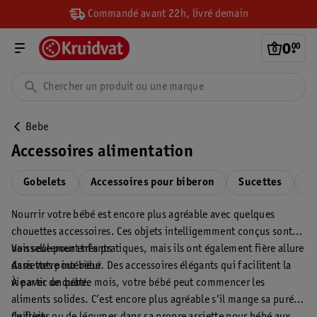
Commandé avant 22h, livré demain
0
.
00
Bebe
Accessoires alimentation
Gobelets
Accessoires pour biberon
Sucettes
Se
Nourrir votre bébé est encore plus agréable avec quelques
chouettes accessoires. Ces objets intelligemment conçus sont
non seulement très pratiques, mais ils ont également fière allure
Vaisselle pour enfants
dans votre intérieur. Des accessoires élégants qui facilitent la
Assiettes pour bébé
vie avec un bébé.
À partir de quatre mois, votre bébé peut commencer les
aliments solides. C’est encore plus agréable s’il mange sa purée