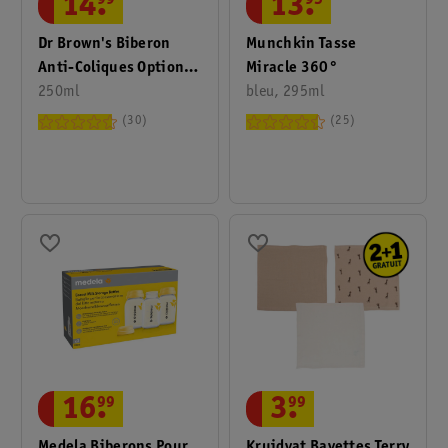
14
.
99
13
.
95
Dr Brown's Biberon
Munchkin Tasse
Anti-Coliques Options+
Miracle 360°
À Col Étroit
250ml
bleu, 295ml
30
25
16
.
99
3
.
99
Medela Biberons Pour
Kruidvat Bavettes Terry