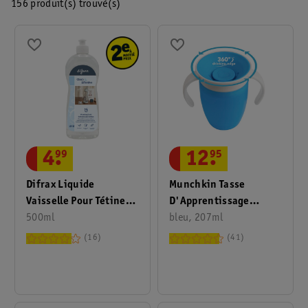
156 produit(s) trouvé(s)
4
.
99
12
.
95
Difrax Liquide
Munchkin Tasse
Vaisselle Pour Tétines
D'Apprentissage
Et Biberons
500ml
Miracle 360°
bleu, 207ml
16
41