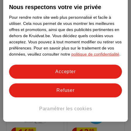
Nous respectons votre vie privée
12
.
99
12
.
99
Pour rendre notre site web plus personnalisé et facile à
utiliser.
Cela nous permet de vous montrer les meilleures
Philips Avent Biberon
Philips Avent Biberon
offres et promotions, ainsi que des publicités pertinentes en
Natural Airfree
Avec Tétine Koala
dehors de Kruidvat.be.
Vous décidez quels cookies vous
SCY673/01 1+M
260ml
Natural Response
260ml
acceptez.
Vous pouvez à tout moment modifier ou retirer vos
SCY903/67 1m+
préférences.
Pour en savoir plus sur le traitement de vos
177
2083
données, veuillez consulter notre
politique de confidentialité
.
Accepter
Refuser
Paramétrer les cookies