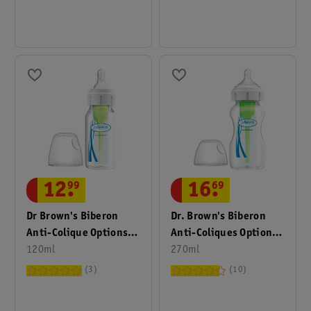
12
.
99
16
.
69
Dr Brown's Biberon
Dr. Brown's Biberon
Anti-Colique Options+
Anti-Coliques Options+
À Col Étroit
120ml
1+M À Col Large
270ml
3
10