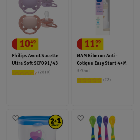
11
.
99
10
.
49
MAM Biberon Anti-
Philips Avent Sucette
Colique Easy Start 4+M
Ultra Soft SCF091/43
320ml
2810
22