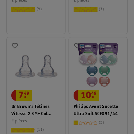
2 pièces
2 pièces
9
3
7
.
49
10
.
49
Dr Brown's Tétines
Philips Avent Sucette
Vitesse 2 3M+ Col
Ultra Soft SCF091/44
Étroit
2 pièces
2
11