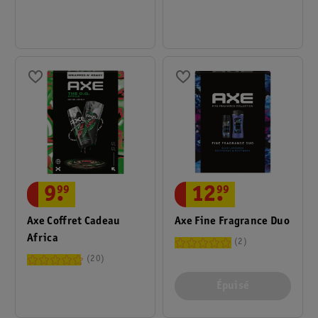
Parfum Envoûtant Et
Masculin À Un Look
Luxueux. Le Cadeau
Parfait Pour Tout
Homme Qui Veut Faire
Impression !
9
.
99
12
.
99
Axe Coffret Cadeau
Axe Fine Fragrance Duo
Africa
2
20
Épuisé