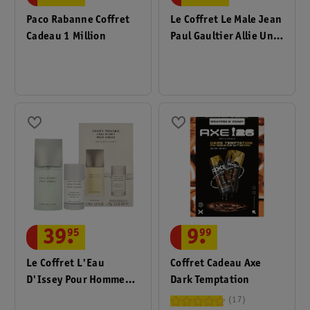
Paco Rabanne Coffret
Le Coffret Le Male Jean
Cadeau 1 Million
Paul Gaultier Allie Un
Parfum Envoûtant Et
Masculin À Un Look
Luxueux. Le Cadeau
Parfait Pour Tout
Homme Qui Veut Faire
Impression !
9
.
99
39
.
95
Coffret Cadeau Axe
Le Coffret L'Eau
Dark Temptation
D'Issey Pour Homme
Issey Miyake Allie Un
17