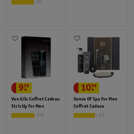
5
9
.
99
10
.
99
Van Gils Coffret Cadeau
Sense Of Spa For Men
Strictly For Men
Coffret Cadeau
16
7