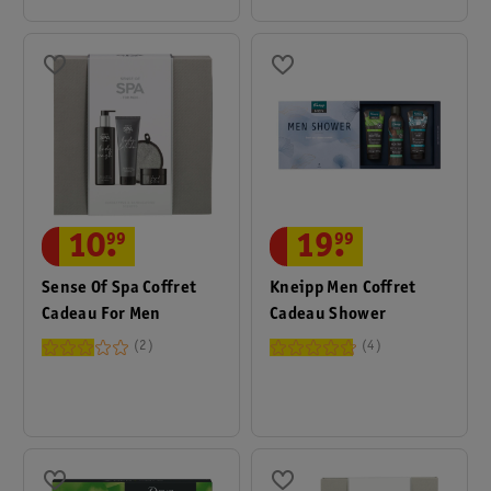
10
.
99
19
.
99
Sense Of Spa Coffret
Kneipp Men Coffret
Cadeau For Men
Cadeau Shower
2
4