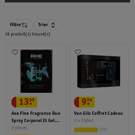
Filtre
Trier
16 produit(s) trouvé(s)
13
.
99
9
.
99
Axe Fine Fragrance Duo
Van Gils Coffret Cadeau
Spray Corporel Et Gel
3 x 150ml
Douche Aqua Bergamot
2 pièces
10