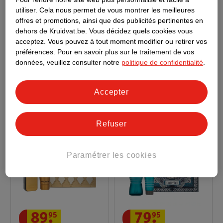
utiliser.
Cela nous permet de vous montrer les meilleures
offres et promotions, ainsi que des publicités pertinentes en
dehors de Kruidvat.be.
Vous décidez quels cookies vous
11
.
19
39
.
95
acceptez.
Vous pouvez à tout moment modifier ou retirer vos
préférences.
Pour en savoir plus sur le traitement de vos
données, veuillez consulter notre
politique de confidentialité
.
NIVEA Men Coffret
Le Coffret The Halfeti
Cadeau Soin Protect &
Collection Penhaligon's
Care
Est Le Cadeau Luxueux
Accepter
Par Excellence. Il
Contient Un Mini Eau
De Parfum, Un Savon
Refuser
Corps Et Mains Ainsi
Qu'une Lotion Corps.
Paramétrer les cookies
89
.
95
79
.
95