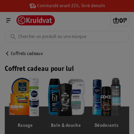
Commandé avant 22h, livré demain
0
.
00
Coffrets cadeaux
Coffret cadeau pour lui
Rasage
Bain & douche
Déodorants