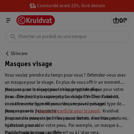
Commandé avant 22h, livré demain
0
.
00
Skincare
Masques visage
Vous voulez prendre du temps pour vous ? Détendez-vous avec
un masque pour le visage. En plus de vous offrir un moment
pour vous, un masque pour le visage est bénéfique pour votre
Masques pour le visage pour chaque type de peau
peau. Elle paraît plus saine et plus éclatante. Chez Kruidvat,
Vous cherchez un masque pour le visage ? Veillez d’abord à
vous trouverez les meilleurs masques pour le visage.
connaître votre type de peau. Vous ne savez pas quel type de
peau vous avez ?
Masque pour la peau sèche
Lisez notre article pour le savoir
. Kruidvat
propose des masques pour les peaux sèches, sensibles, matures,
Vous avez la peau sèche ? Vous aurez besoin d'un masque
mixtes ou grasses.
hydratant pour aider votre peau. Par exemple, un masque à
l'acide hyaluronique, au thé vert ou à l'aloe vera.
Masque pour la peau sensible