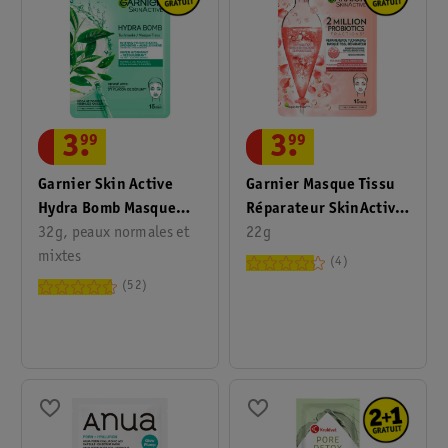
3
.
99
3
.
99
Garnier Skin Active
Garnier Masque Tissu
Hydra Bomb Masque
Réparateur SkinActive
Tissu Peau Mixte
32g, peaux normales et
2 Millions Probiotics
22g
mixtes
Fractions
4
52