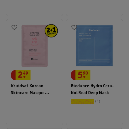
5
.
90
2
.
49
Biodance Hydro Cera-
Kruidvat Korean
Nol Real Deep Mask
Skincare Masque
Visage Glass Skin
3