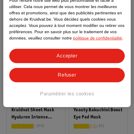
Pour rendre notre site web plus personnalisé et facile à
Red Bean
140g
& Orange Extract
16
utiliser.
Cela nous permet de vous montrer les meilleures
offres et promotions, ainsi que des publicités pertinentes en
1
dehors de Kruidvat.be.
Vous décidez quels cookies vous
acceptez.
Vous pouvez à tout moment modifier ou retirer vos
préférences.
Pour en savoir plus sur le traitement de vos
données, veuillez consulter notre
politique de confidentialité
.
Accepter
Refuser
Paramétrer les cookies
1
.
79
1
.
19
Kruidvat Sheet Mask
Yeauty Bakuchiol Boost
Hyaluron Intense
Eye Pad Mask
Hydration Serum
24
4
Infused