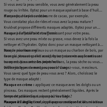
Si vous avez la peau sensible, vous avez généralement la peau
rouge ou irritée. Optez pour un masque apaisant à base d'huile
d'amande, de miel ou de beurre de cacao, par exemple.
Masque pour la peau mature
Vous constatez plus de rides et vous avez la peau mature ?
Kruidvat propose différents masques adaptés. Optez pour un
masque à l’effet liftant et raffermissant pour votre peau.
Masque pour peau mixte ou grasse
Si vous avez une peau mixte ou grasse, vous devez à la fois la
nettoyer et l’hydrater. Optez donc pour un masque nettoyant à
base de minéraux argileux ou un masque au charbon de bois, par
Masque pour hommes
exemple. Vous avez de l'acné ? Optez pour un masque anti-acné
Ceux qui pensent que les masques sont réservés aux femmes se
ou un masque contre les points noirs.
trompent. Vous avez des imperfections, la peau sèche ou vous
voulez juste un moment pour vous ? Lancez-vous, messieurs.
Différents types de masques pour le visage
Vous savez quel type de peau vous avez ? Alors, choisissez le
type de masque adapté :
Masque en crème :
appliquez ce masque avec les doigts ou un
pinceau. Ces masques restent généralement liquides. Après le
temps de pose indiqué, rincez à l'eau tiède.
Comment utiliser un masque pour le visage ?
Masque à l'argile :
Pour un résultat optimal, appliquez un masque facial une à deux
certains masques contiennent des minéraux