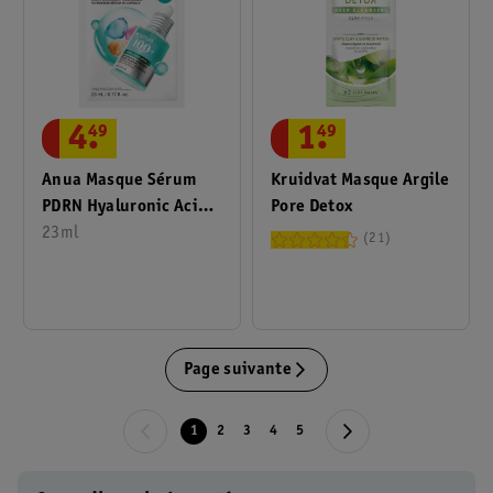
4
.
49
1
.
49
Anua Masque Sérum
Kruidvat Masque Argile
PDRN Hyaluronic Acid
Pore Detox
Capsule 100
23ml
21
Page suivante
1
2
3
4
5