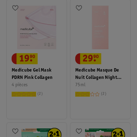
19
.
90
29
.
90
Medicube Gel Mask
Medicube Masque De
PDRN Pink Collagen
Nuit Collagen Night
4 pièces
Wrapping
75ml
2
2