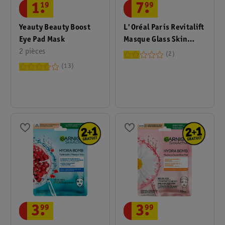
1
.
19
7
.
99
Yeauty Beauty Boost
L'Oréal Paris Revitalift
Eye Pad Mask
Masque Glass Skin
2 pièces
Hydrogel Glow
2
13
3
.
99
3
.
99