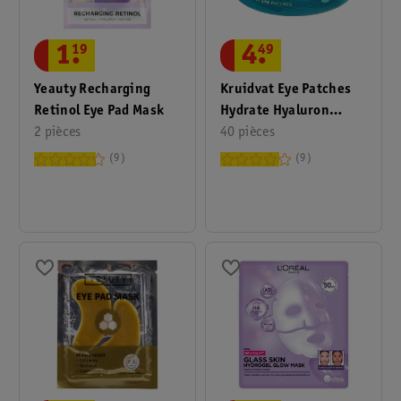
1
.
19
4
.
49
Yeauty Recharging
Kruidvat Eye Patches
Retinol Eye Pad Mask
Hydrate Hyaluron
2 pièces
Hydrogel
40 pièces
9
9