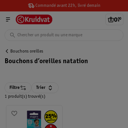
Commandé avant 22h, livré demain
0
.
00
Bouchons oreilles
Bouchons d’oreilles natation
Filtre
Trier
1 produit(s) trouvé(s)