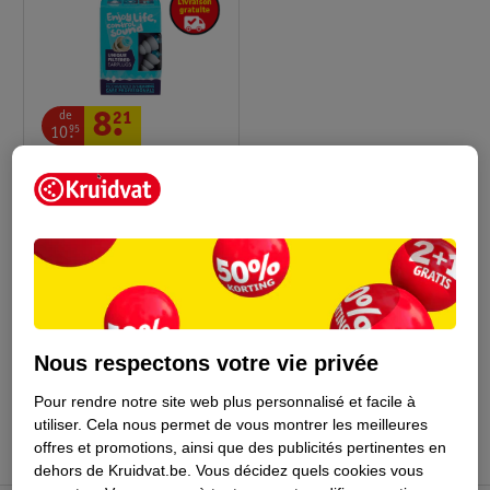
de
8
.
21
10
.
95
Pluggerz Bouchons
D'Oreille Swim
2
Nous respectons votre vie privée
Conseil sur la santé
Pour rendre notre site web plus personnalisé et facile à
utiliser.
Cela nous permet de vous montrer les meilleures
offres et promotions, ainsi que des publicités pertinentes en
dehors de Kruidvat.be.
Vous décidez quels cookies vous