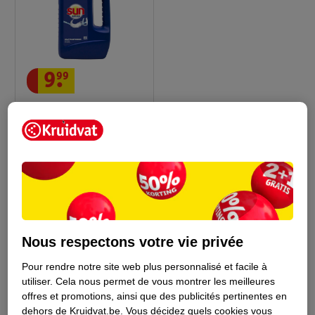
9
.
99
Sun Classic Poudre
Lave-Vaisselle
1360g
37
Nous respectons votre vie privée
Conseil sur le ménage
Pour rendre notre site web plus personnalisé et facile à
utiliser.
Cela nous permet de vous montrer les meilleures
offres et promotions, ainsi que des publicités pertinentes en
dehors de Kruidvat.be.
Vous décidez quels cookies vous