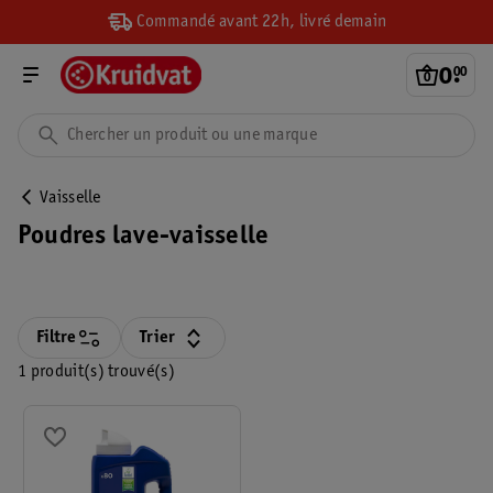
Commandé avant 22h, livré demain
0
.
00
Vaisselle
Poudres lave-vaisselle
Filtre
Trier
1 produit(s) trouvé(s)