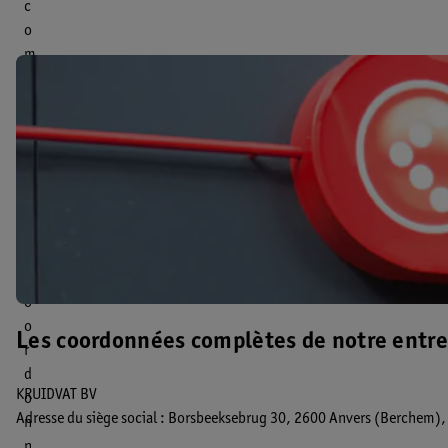
c
o
m
m
e
r
c
i
a
l
e
C
o
o
Les coordonnées complètes de notre entre
r
d
KRUIDVAT BV
o
Adresse du siège social : Borsbeeksebrug 30, 2600 Anvers (Berchem),
n
n