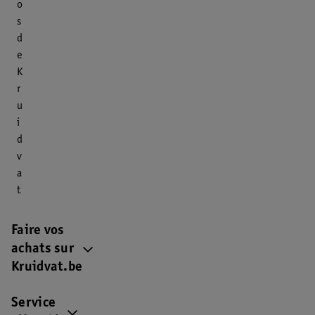
o
s
d
e
K
r
u
i
d
v
a
t
Faire vos
achats sur
Kruidvat.be
Service