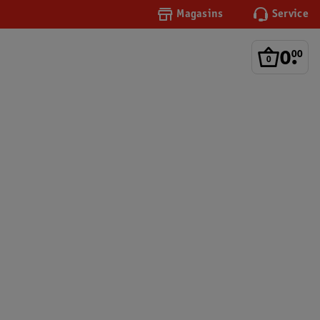
Magasins
Service
0
.
00