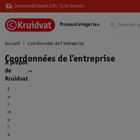
Commandé avant 22h, livré demain
Promos
Catégories
Accueil
Coordonnées de l’entreprise
Coordonnées de l’entreprise
À propos
de
Kruidvat
F
o
r
m
u
l
e