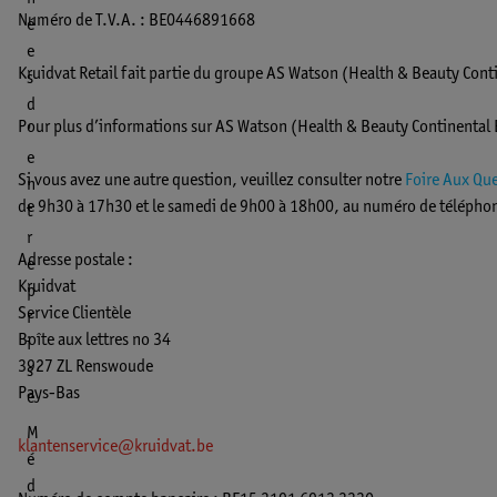
Numéro de T.V.A. : BE0446891668
é
e
Kruidvat Retail fait partie du groupe AS Watson (Health & Beauty Cont
s
d
Pour plus d’informations sur AS Watson (Health & Beauty Continental E
'
e
Si vous avez une autre question, veuillez consulter notre
Foire Aux Qu
n
de 9h30 à 17h30 et le samedi de 9h00 à 18h00, au numéro de télépho
t
r
Adresse postale :
e
Kruidvat
p
Service Clientèle
r
Boîte aux lettres no 34
i
3927 ZL Renswoude
s
Pays-Bas
e
M
klantenservice@kruidvat.be
é
d