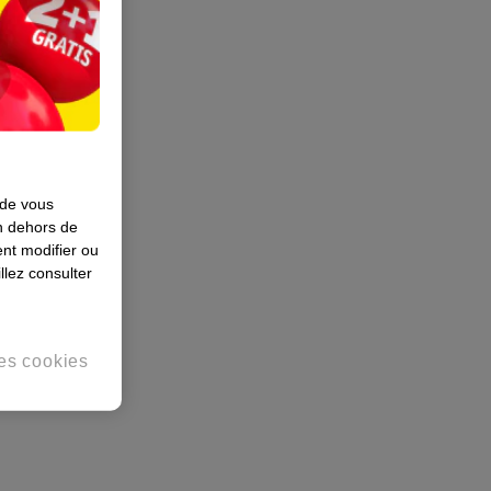
 de vous
en dehors de
nt modifier ou
llez consulter
es cookies