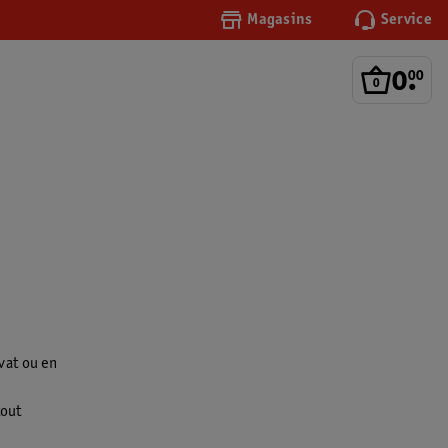
Magasins
Service
0
.
00
vat ou en
tout