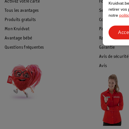
Activez votre carte
Foire aux quest
Kruidvat.be
retirer vos
Tous les avantages
Service Clientèl
notre
polit
Produits gratuits
Commande & Liv
Mon Kruidvat
Paiement
Acce
Avantage bébé
Rappel & Retour
Questions fréquentes
Garantie
Avis de sécurité
Avis