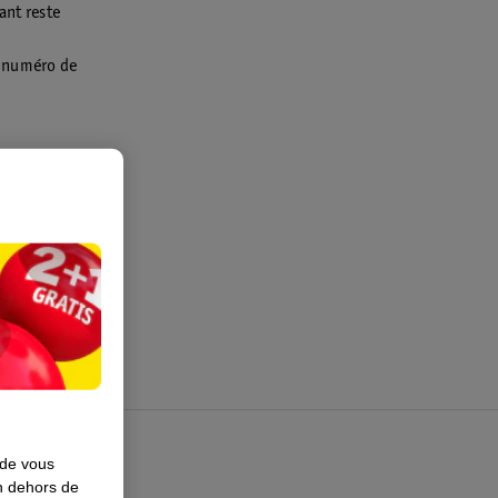
ant reste
e numéro de
Les cartes
ligne.
 de vous
en dehors de