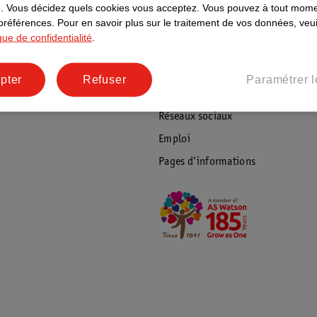
ions
À propos de Kruidvat
.
Vous décidez quels cookies vous acceptez.
Vous pouvez à tout mome
 préférences.
Pour en savoir plus sur le traitement de vos données, veui
e
Presse
ique de confidentialité
.
raison
Formule commerciale
Coordonnées de l’entreprise
pter
Refuser
Paramétrer l
Plus durable
Réseaux sociaux
Emploi
Pages d’informations