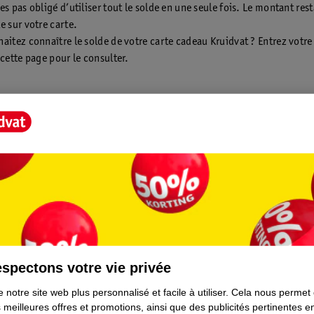
es pas obligé d’utiliser tout le solde en une seule fois. Le montant rest
e sur votre carte.
aitez connaître le solde de votre carte cadeau Kruidvat ? Entrez votr
 cette page pour le consulter.
z acheter une carte cadeau Kruidvat?
deau Kruidvat est uniquement disponible à l’achat dans nos magasins. 
c pas vendues en ligne, mais peuvent être utilisées en ligne*
ng!
deau ne peut pas être utilisée pour nos produits photo et services en 
spectons votre vie privée
ientèle
Tout sur Kruidvat
 notre site web plus personnalisé et facile à utiliser.
Cela nous permet
 meilleures offres et promotions, ainsi que des publicités pertinentes 