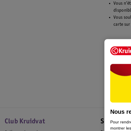
Vous n’êt
disponibl
Vous souh
carte sur
Vous voule
La carte ca
ne sont don
Bon shoppi
*La carte ca
Nous re
Club Kruidvat
Service Cl
Pour rendre
montrer les