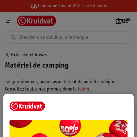
Commandé avant 22h, livré demain
0
.
00
Exterieur et loisirs
Matériel de camping
Temporairement, aucun assortiment disponible en ligne.
Consultez toutes nos promos dans le
folder
.
Club Kruidvat
Service Clientèle