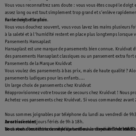
Vous vous reconnaîtrez sans doute : vous vous êtes coupé le doigt e
assez long ou est tout simplement trop grand et s’enlève rapideme
sur le doigt et la plaie.
Pansements étanches
Vous vous douchez souvent, vous vous lavez les mains plusieurs fo
à la saleté et à l'humidité restent en place plus longtemps lorsque
Pansements Hansaplast
Hansaplast est une marque de pansements bien connue. Kruidvat di
des pansements Hansaplast classiques ou un pansement extra fort o
Pansements de la Marque Kruidvat
Vous voulez des pansements à bas prix, mais de haute qualité ? Al
pansements ludiques pour les enfants.
Un large choix de pansements chez Kruidvat
Réapprovisionnez votre trousse de secours chez Kruidvat ! Nous pro
Achetez vos pansements chez Kruidvat. Si vous commandez avant 
Nous sommes joignables par téléphone du lundi au vendredi de 9h
Avertissement
Le samedi et les jours fériés de 9h à 18h.
Vous souhaitez acheter un médicament ou un dispositif médical d'a
Le chat en direct est accessible du lundi au vendredi de 9h à 19h30
Nous vous conseillons de ne pas procéder à la commande de
médi