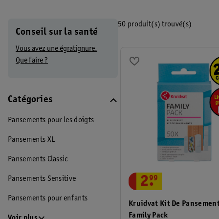
individuels de spécialistes tels que des médecins généralistes, d
avez encore des questions après avoir lu les informations de cette 
50 produit(s) trouvé(s)
Conseil sur la santé
Appelez notre service clientèle et posez-les à l’un de nos (assist
Vous avez une égratignure.
Que faire ?
Catégories
Pansements pour les doigts
Pansements XL
Pansements Classic
2
.
99
Pansements Sensitive
Pansements pour enfants
Kruidvat Kit De Pansemen
Family Pack
Voir plus