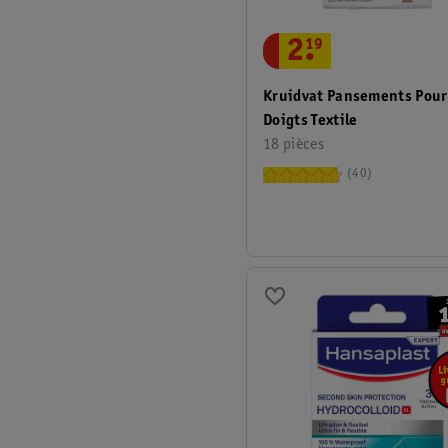
2
.
19
Kruidvat Pansements Pour
Doigts Textile
18 pièces
40