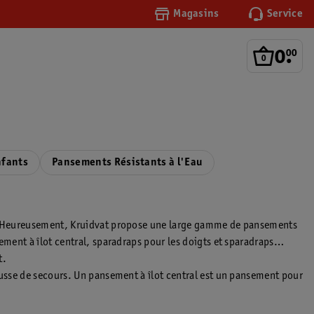
Magasins
Service
0
.
00
nfants
Pansements Résistants à l'Eau
âge. Heureusement, Kruidvat propose une large gamme de pansements
ement à îlot central, sparadraps pour les doigts et sparadraps
t.
ousse de secours. Un pansement à îlot central est un pansement pour