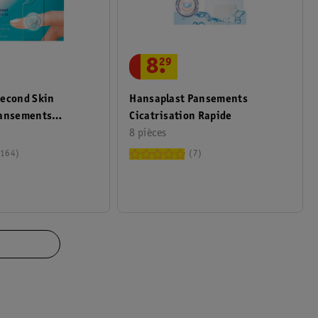
8
.
29
Second Skin
Hansaplast Pansements
Pansements
Cicatrisation Rapide
es
8 pièces
164
7