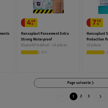
4
.
49
7
.
39
ements
Hansaplast Pansement Extra
Hansaplast 
Strong Waterproof
Protection 
Dispositif médical - 16 pièces
Hydrocolloïd
10 pièces
21
Page suivante
1
2
3