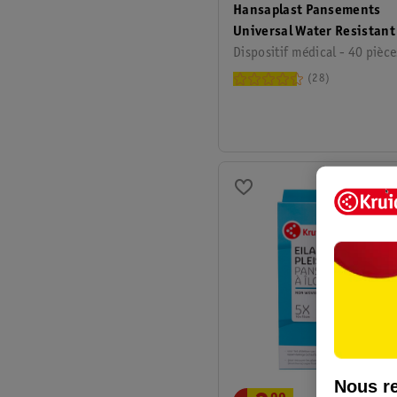
Hansaplast Pansements
Universal Water Resistant
Dispositif médical - 40 pièce
28
Nous re