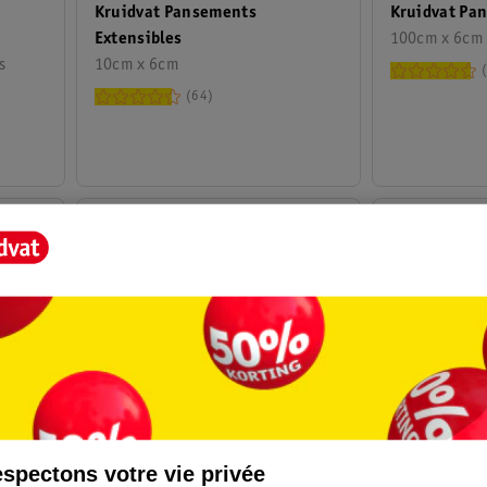
Kruidvat Pansements
Kruidvat Pa
Extensibles
100cm x 6cm
s
10cm x 6cm
64
spectons votre vie privée