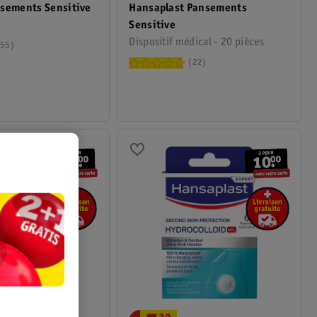
Hansaplast Pansements
nsements Sensitive
Sensitive
Dispositif médical - 20 pièces
55
22