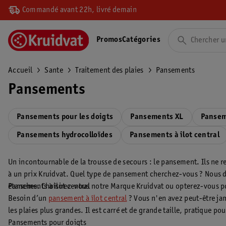
Commandé avant 22h, livré demain
Promos
Catégories
Accueil
Sante
Traitement des plaies
Pansements
Pansements
Pansements pour les doigts
Pansements XL
Pansem
Pansements hydrocolloïdes
Pansements à îlot central
Un incontournable de la trousse de secours : le pansement. Ils ne
à un prix Kruidvat. Quel type de pansement cherchez-vous ? Nous dis
étanches. Choisirez-vous notre Marque Kruidvat ou opterez-vous po
Pansements à îlot central
Besoin d’un
pansement à îlot central
? Vous n'en avez peut-être jam
les plaies plus grandes. Il est carré et de grande taille, pratique 
Pansements pour doigts