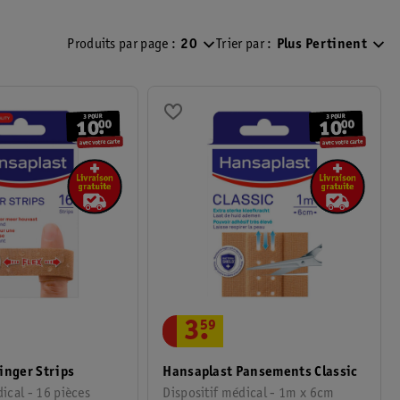
u aux instructions du produit pour une information complète. Vous
Produits par page :
20
Trier par :
Plus Pertinent
).
3
.
59
inger Strips
Hansaplast Pansements Classic
ical - 16 pièces
Dispositif médical - 1m x 6cm