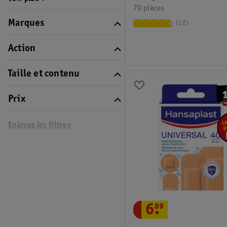
70 pièces
Marques
12
Action
Taille et contenu
Prix
Enlevez les filtres
6
.
89