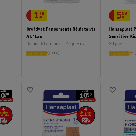
1
.
79
5
.
09
Kruidvat Pansements Résistants
Hansaplast 
À L'Eau
Sensitive Ki
Dispositif médical - 20 pièces
20 pièces
35