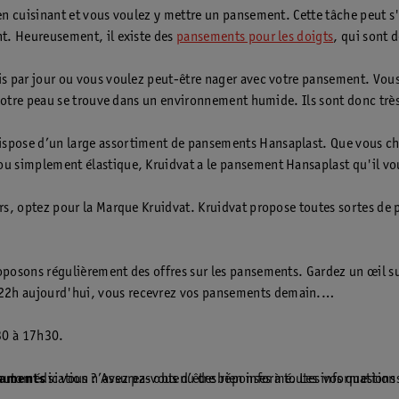
n cuisinant et vous voulez y mettre un pansement. Cette tâche peut s'a
nt. Heureusement, il existe des
pansements pour les doigts
, qui sont 
is par jour ou vous voulez peut-être nager avec votre pansement. Vou
 votre peau se trouve dans un environnement humide. Ils sont donc très
spose d’un large assortiment de pansements Hansaplast. Que vous ch
u simplement élastique, Kruidvat a le pansement Hansaplast qu'il vo
ors, optez pour la Marque Kruidvat. Kruidvat propose toutes sortes de
posons régulièrement des offres sur les pansements. Gardez un œil su
22h aujourd'hui, vous recevrez vos pansements demain.
30 à 17h30.
utomédication ? Assurez-vous d’être bien informé. Les informations p
.
caments
si vous n’avez pas obtenu des réponses à toutes vos question