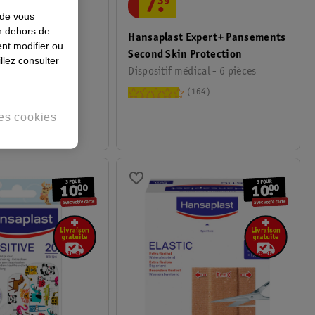
7
.
39
 de vous
en dehors de
Pansement
Hansaplast Expert+ Pansements
nt modifier ou
Second Skin Protection
llez consulter
dical - 2m x 6cm
Dispositif médical - 6 pièces
36
164
es cookies