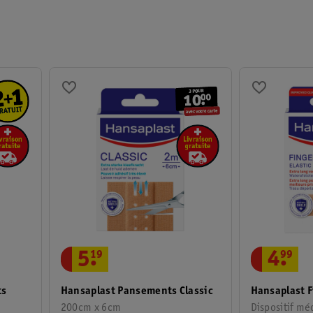
es parapharmaciens ou pharmaciens. Nous vous renvoyons à la notice o
page ?
ants) parapharmaciens diplômés au numéro +31 318 798 000 (tarif local
5
.
19
4
.
99
ts
Hansaplast Pansements Classic
Hansaplast F
200cm x 6cm
Dispositif méd