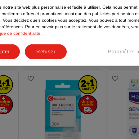
5
.
19
5
.
99
 notre site web plus personnalisé et facile à utiliser.
Cela nous permet
 meilleures offres et promotions, ainsi que des publicités pertinentes 
t
Hansaplast Sparadraps 100 %
Hansaplast 
.
Vous décidez quels cookies vous acceptez.
Vous pouvez à tout mome
Waterproof Aqua Protect Kids
Sensitive
 préférences.
Pour en savoir plus sur le traitement de vos données, veui
Dispositif médical - 20 pièces
Dispositif mé
ique de confidentialité
.
3
pter
Refuser
Paramétrer l