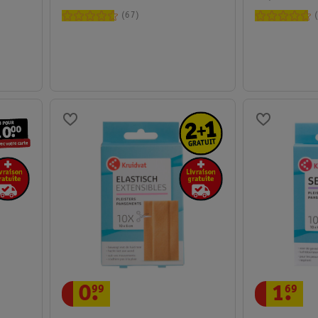
67
0
.
99
1
.
69