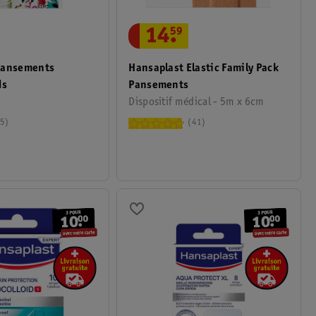
14
.
59
Pansements
Hansaplast Elastic Family Pack
ds
Pansements
Dispositif médical - 5m x 6cm
5
41