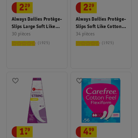
2
.
29
2
.
29
Always Dailies Protège-
Always Dailies Protège-
Slips Large Soft Like
Slips Soft Like Cotton
Cotton
30 pièces
Normal
34 pièces
1925
1925
1
.
79
4
.
99