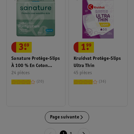
3
.
69
1
.
99
Sanature Protège-Slips
Kruidvat Protège-Slips
À 100 % En Coton
Ultra Thin
Normal
24 pièces
45 pièces
20
36
Page suivante