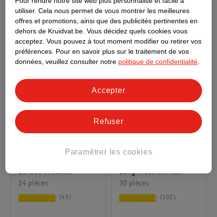
Pour rendre notre site web plus personnalisé et facile à
1925
209
utiliser.
Cela nous permet de vous montrer les meilleures
offres et promotions, ainsi que des publicités pertinentes en
dehors de Kruidvat.be.
Vous décidez quels cookies vous
acceptez.
Vous pouvez à tout moment modifier ou retirer vos
préférences.
Pour en savoir plus sur le traitement de vos
données, veuillez consulter notre
politique de confidentialité
.
Accepter
Refuser
3
.
49
2
.
69
Paramétrer les cookies
Always Protège-Slips
Always Protège-Slips
Dailies Cotton
Daily Fresh Normal
Protection Large
24 pièces
30 pièces
45
102