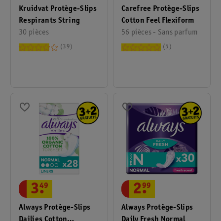
Kruidvat Protège-Slips
Carefree Protège-Slips
Respirants String
Cotton Feel Flexiform
30 pièces
56 pièces - Sans parfum
39
5
3
.
49
2
.
99
Always Protège-Slips
Always Protège-Slips
Dailies Cotton
Daily Fresh Normal