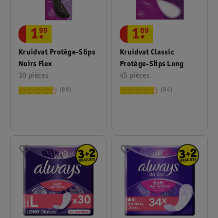
1
.
99
1
.
09
Kruidvat Protège-Slips
Kruidvat Classic
Noirs Flex
Protège-Slips Long
30 pièces
45 pièces
89
84