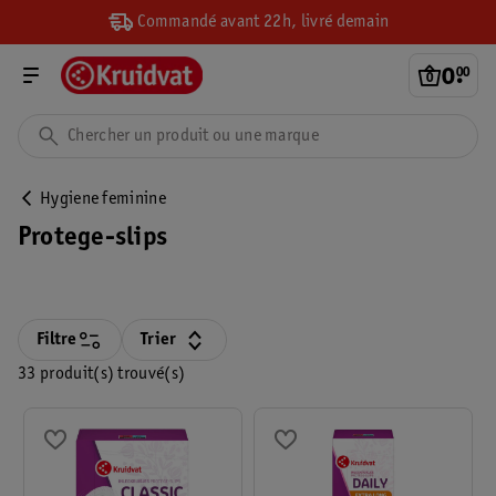
Commandé avant 22h, livré demain
0
.
00
Hygiene feminine
Protege-slips
Filtre
Trier
33 produit(s) trouvé(s)