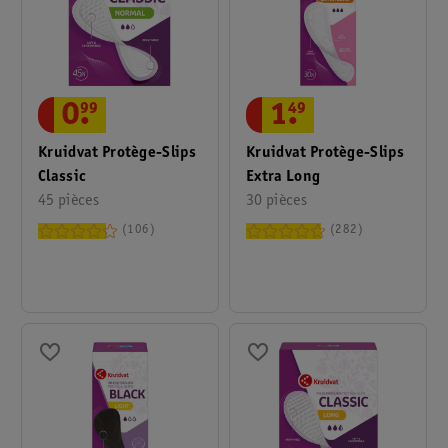
0
.
99
1
.
49
Kruidvat Protège-Slips
Kruidvat Protège-Slips
Classic
Extra Long
45 pièces
30 pièces
106
282