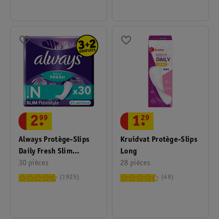
2
.
99
1
.
29
Always Protège-Slips
Kruidvat Protège-Slips
Daily Fresh Slim
Long
Flexistyle
30 pièces
28 pièces
1925
49