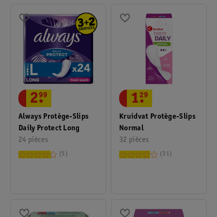
2
.
99
1
.
29
Always Protège-Slips
Kruidvat Protège-Slips
Daily Protect Long
Normal
24 pièces
32 pièces
5
31