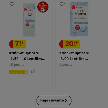
7
.
19
20
.
99
Kruidvat Opticare
Kruidvat Opticare
-1.50 - 10 Lentilles
-3.00 Lentilles
Quotidiennes Souples
10 pièces
Mensuelles Souples
6 pièces
11
Page suivante