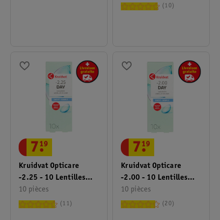
10
7
.
19
7
.
19
Kruidvat Opticare
Kruidvat Opticare
-2.25 - 10 Lentilles
-2.00 - 10 Lentilles
Quotidiennes Souples
10 pièces
Quotidiennes Souples
10 pièces
11
20