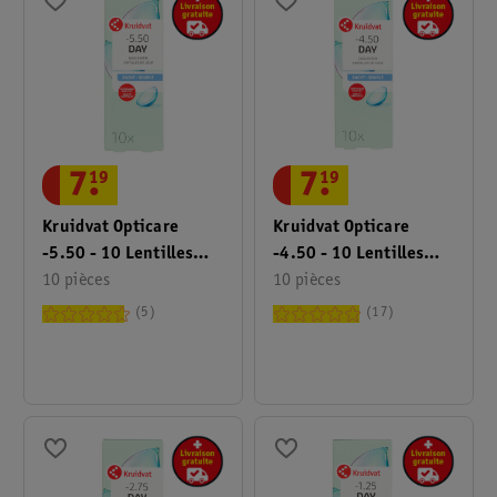
7
.
19
7
.
19
Kruidvat Opticare
Kruidvat Opticare
-5.50 - 10 Lentilles
-4.50 - 10 Lentilles
Quotidiennes Souples
10 pièces
Quotidiennes Souples
10 pièces
5
17