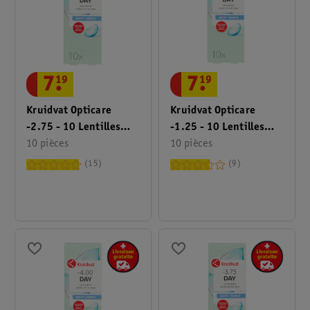
7
.
19
7
.
19
Kruidvat Opticare
Kruidvat Opticare
-2.75 - 10 Lentilles
-1.25 - 10 Lentilles
Quotidiennes Souples
10 pièces
Quotidiennes Souples
10 pièces
15
9