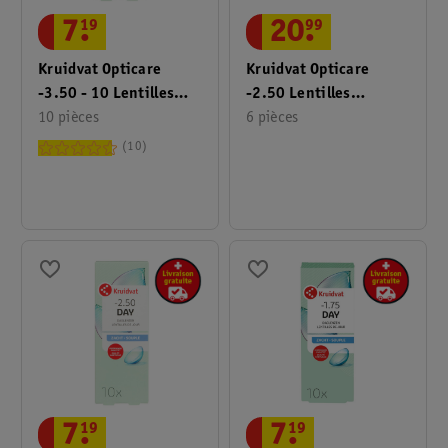
7
.
19
20
.
99
Kruidvat Opticare
Kruidvat Opticare
-3.50 - 10 Lentilles
-2.50 Lentilles
Quotidiennes Souples
10 pièces
Mensuelles Souples
6 pièces
10
7
.
19
7
.
19