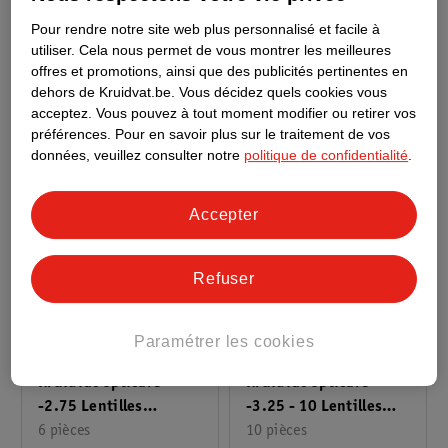
-5.00 - 10 Lentilles
-3.00 - 10 Lentilles
Quotidiennes Souples
10 pièces
Quotidiennes Souples
10 pièces
Pour rendre notre site web plus personnalisé et facile à
utiliser.
Cela nous permet de vous montrer les meilleures
9
11
offres et promotions, ainsi que des publicités pertinentes en
dehors de Kruidvat.be.
Vous décidez quels cookies vous
acceptez.
Vous pouvez à tout moment modifier ou retirer vos
préférences.
Pour en savoir plus sur le traitement de vos
données, veuillez consulter notre
politique de confidentialité
.
Accepter
Refuser
7
.
19
20
.
99
Paramétrer les cookies
Kruidvat Opticare
Kruidvat Opticare
-3.25 - 10 Lentilles
-2.75 Lentilles
Quotidiennes Souples
10 pièces
Mensuelles Souples
6 pièces