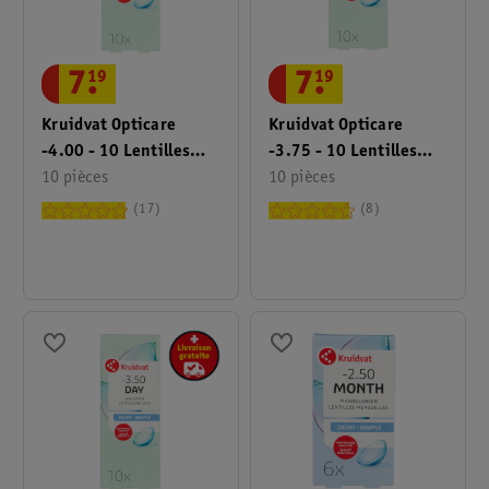
7
.
19
7
.
19
Kruidvat Opticare
Kruidvat Opticare
-4.00 - 10 Lentilles
-3.75 - 10 Lentilles
Quotidiennes Souples
10 pièces
Quotidiennes Souples
10 pièces
17
8