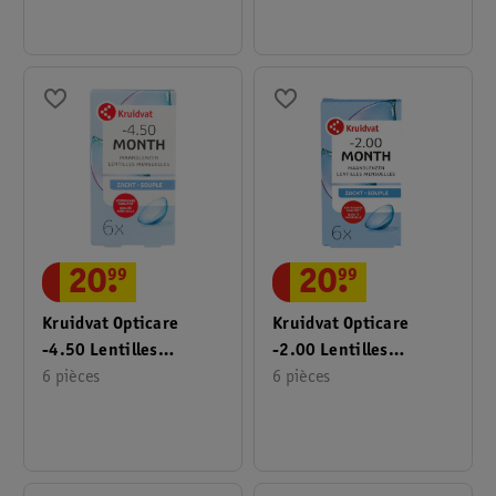
20
.
99
20
.
99
Kruidvat Opticare
Kruidvat Opticare
-4.50 Lentilles
-2.00 Lentilles
Mensuelles Souples
6 pièces
Mensuelles Souples
6 pièces