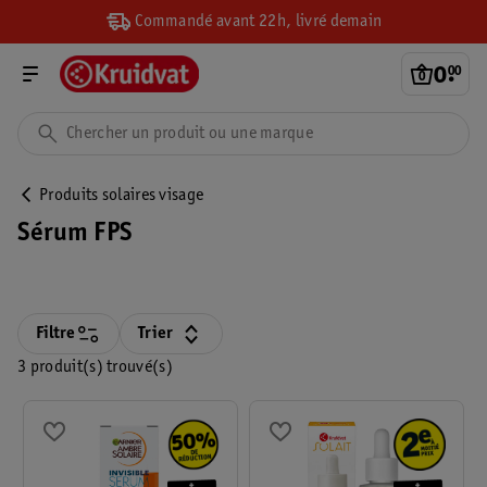
Commandé avant 22h, livré demain
0
.
00
Produits solaires visage
Sérum FPS
Filtre
Trier
3 produit(s) trouvé(s)