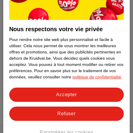
9
.
49
Nous respectons votre vie privée
Kruidvat Solait Sérum
Solaire Visage Vitamin
Pour rendre notre site web plus personnalisé et facile à
utiliser.
Cela nous permet de vous montrer les meilleures
C FPS 30
30ml
offres et promotions, ainsi que des publicités pertinentes en
7
dehors de Kruidvat.be.
Vous décidez quels cookies vous
acceptez.
Vous pouvez à tout moment modifier ou retirer vos
préférences.
Pour en savoir plus sur le traitement de vos
données, veuillez consulter notre
politique de confidentialité
.
Accepter
Conseil sur les soins
Refuser
Paramétrer les cookies