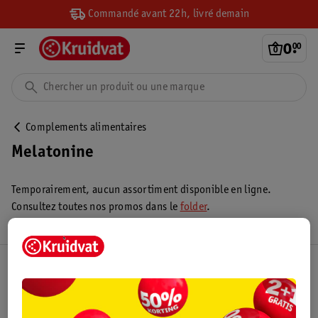
Commandé avant 22h, livré demain
0
.
00
Complements alimentaires
Melatonine
Temporairement, aucun assortiment disponible en ligne.
Consultez toutes nos promos dans le
folder
.
Club Kruidvat
Service Clientèle