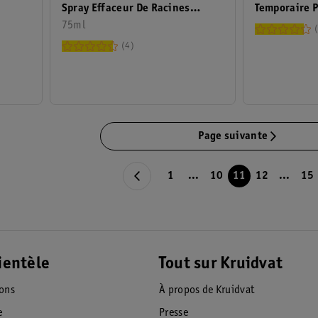
Spray Effaceur De Racines
Temporaire P
Marron Acajou
75ml
Noir
4
Page suivante
1
...
10
11
12
...
15
ientèle
Tout sur Kruidvat
ions
À propos de Kruidvat
e
Presse