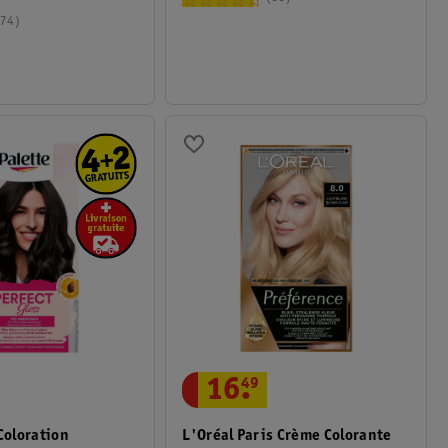
74
16
.
49
 Coloration
L'Oréal Paris Crème Colorante