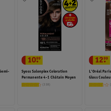
10
.
99
12
.
99
 Semi-
Syoss Salonplex Coloration
L'Oréal Pari
Permanente 4-1 Châtain Moyen
Gloss Couleu
Clair Beige
338