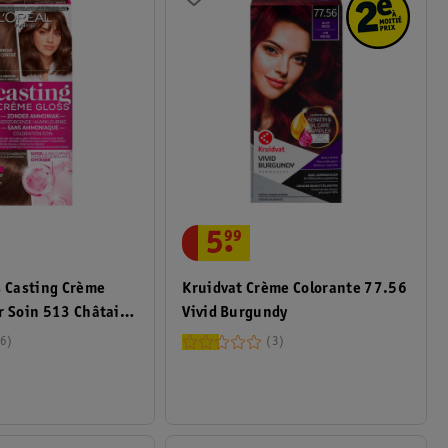
5
.
99
s Casting Crème
Kruidvat Crème Colorante 77.56
r Soin 513 Châtain
Vivid Burgundy
6
3