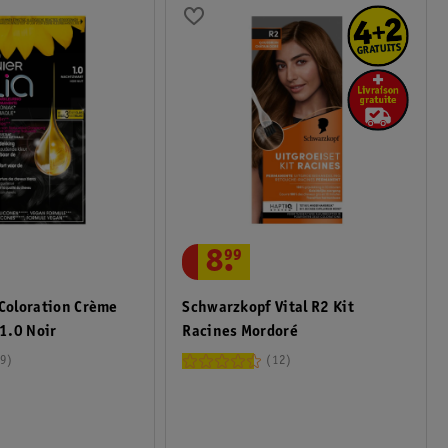
8
.
99
 Coloration Crème
Schwarzkopf Vital R2 Kit
1.0 Noir
Racines Mordoré
9
12