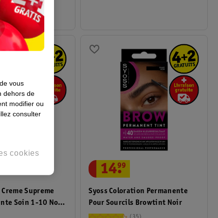
 de vous
en dehors de
nt modifier ou
llez consulter
es cookies
14
.
99
 Creme Supreme
Syoss Coloration Permanente
nte Soin 1-10 Noir
Pour Sourcils Browtint Noir
35