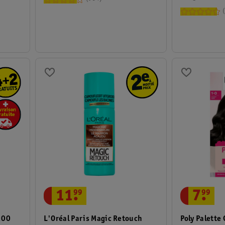
11
.
99
7
.
99
L'Oréal Paris Magic Retouch
100
Poly Palette