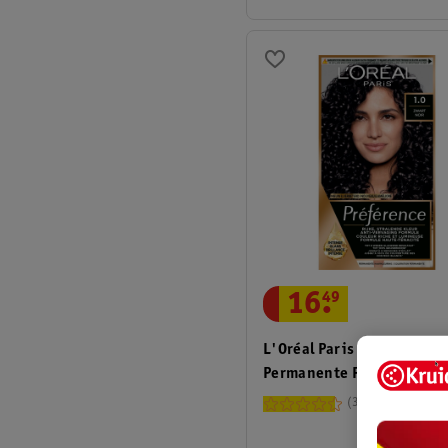
16
.
49
L'Oréal Paris Coloration
Permanente Préférence 1 
Noir
33