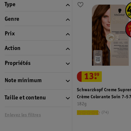
Type
Genre
Prix
Action
Propriétés
13
.
99
Note minimum
Schwarzkopf Creme Supre
Crème Colorante Soin 7-5
Taille et contenu
Blond Foncé Cuivré
182g
74
Enlevez les filtres