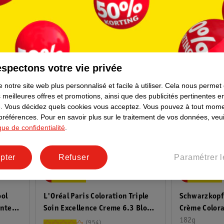
spectons votre vie privée
 notre site web plus personnalisé et facile à utiliser.
Cela nous permet
 meilleures offres et promotions, ainsi que des publicités pertinentes 
.
Vous décidez quels cookies vous acceptez.
Vous pouvez à tout mome
 préférences.
Pour en savoir plus sur le traitement de vos données, veui
ique de confidentialité
.
pter
Refuser
Paramétrer l
13
.
99
14
.
99
Schwarzkopf
ool
L'Oréal Paris Coloration Triple
Crème Colora
ente
Soin Excellence Creme 6.3 Blond
Naturel
182g
ndré
Doré Foncé
954