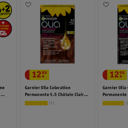
12
.
99
12
.
99
me
Garnier Olia Coloration
Garnier Olia
7
Permanente 5.5 Châtain Clair
Permanente 
Acajou
1