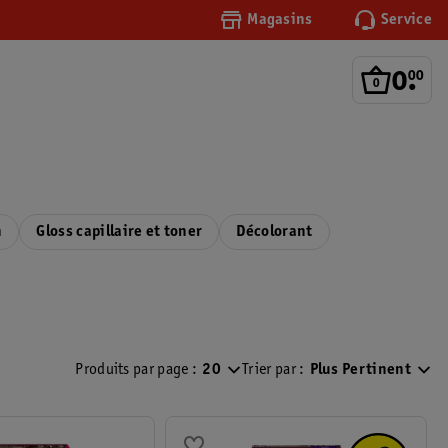
Magasins
Service
0
.
00
n
Gloss capillaire et toner
Décolorant
Produits par page :
20
Trier par :
Plus Pertinent