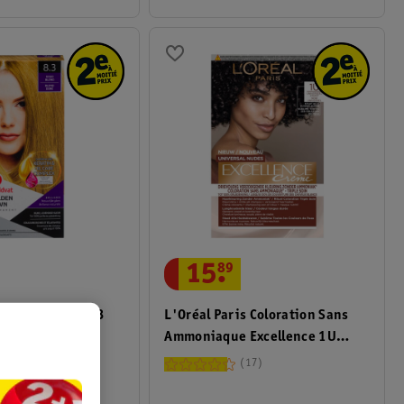
15
.
89
me Colorante 8.3
L'Oréal Paris Coloration Sans
Ammoniaque Excellence 1U
Nudes Noir
8
17