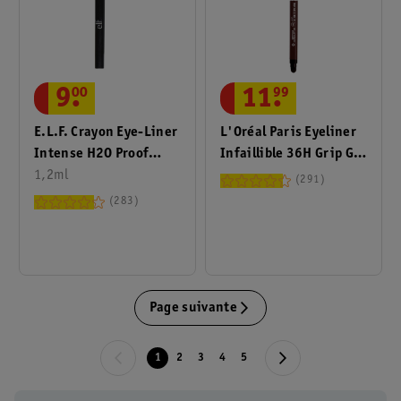
9
.
00
11
.
99
E.l.f. Crayon Eye-Liner
L'Oréal Paris Eyeliner
Intense H2O Proof
Infaillible 36H Grip Gel
Deep Brown
1,2ml
Automatic Brown
291
Denim
283
Page suivante
1
2
3
4
5