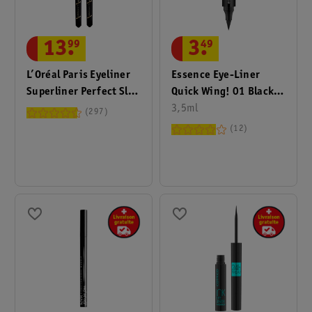
3
.
49
13
.
99
Essence Eye-Liner
L’Oréal Paris Eyeliner
Quick Wing! 01 Black
Superliner Perfect Slim
Stamp
3,5ml
Intense Black
297
12