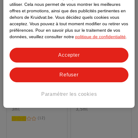
utiliser.
Cela nous permet de vous montrer les meilleures
offres et promotions, ainsi que des publicités pertinentes en
dehors de Kruidvat.be.
Vous décidez quels cookies vous
acceptez.
Vous pouvez à tout moment modifier ou retirer vos
préférences.
Pour en savoir plus sur le traitement de vos
données, veuillez consulter notre
politique de confidentialité
.
Accepter
Refuser
2
.
99
11
.
99
Paramétrer les cookies
Essence Dip Eyeliner
NYX Professional
Longue Tenue 24H
Makeup Eye-Liner
Waterproof 01
3ml
Liquide Waterproof
3,5ml
Epic Wear 01 Black
12