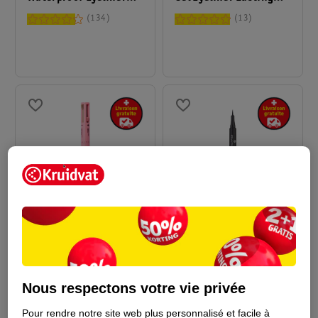
Pen
Drama Automatic
134
13
9
.
99
2
.
99
MCoBeauty Liner 4-En-
Essence Eyeliner
1 Super Pen
Waterproof Tiny Tip 01
0,1g
Deep Black
1,1ml
Nous respectons votre vie privée
1
7
Pour rendre notre site web plus personnalisé et facile à