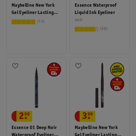
Essence Waterproof
Maybelline New York
Liquid Ink Eyeliner
Gel Eyeliner Lasting
noir
Drama Automatic
13
68
2
.
99
3
.
99
Essence 01 Deep Noir
Maybelline New York
Waterproof Eyeliner
Gel Eyeliner Lasting