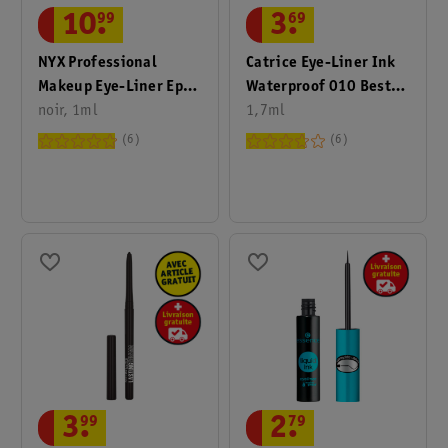
10
.
99
3
.
69
NYX Professional
Catrice Eye-Liner Ink
Makeup Eye-Liner Epic
Waterproof 010 Best
Ink
noir, 1ml
In Black
1,7ml
6
6
2
.
79
3
.
99