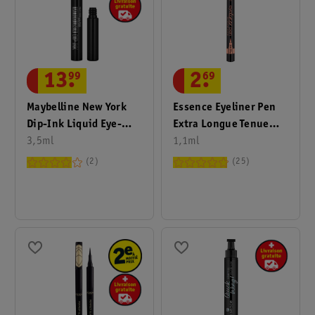
13
.
99
2
.
69
Maybelline New York
Essence Eyeliner Pen
Dip-Ink Liquid Eye-
Extra Longue Tenue
Liner Tattoo Liner 110
3,5ml
010
1,1ml
Black Track
2
25