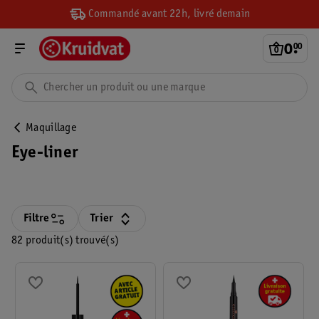
Commandé avant 22h, livré demain
0
.
00
Maquillage
Eye-liner
Filtre
Trier
82 produit(s) trouvé(s)