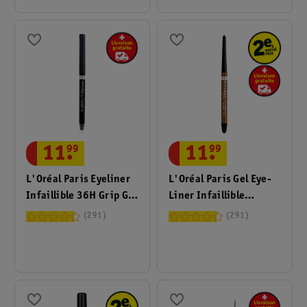
11
.
99
11
.
99
L'Oréal Paris Eyeliner
L'Oréal Paris Gel Eye-
Infaillible 36H Grip Gel
Liner Infaillible
Automatic Intense
Automatic Grip
291
291
Black
Bronzed Expresso 36H
Bronze