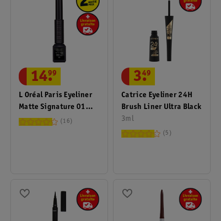
3
.
49
14
.
99
Catrice Eyeliner 24H
L Oréal Paris Eyeliner
Brush Liner Ultra Black
Matte Signature 01
3ml
Noir
16
5