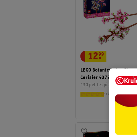
12
.
99
LEGO Botanicals Les Fleur
Cerisier 40725
430 petites pierres
92