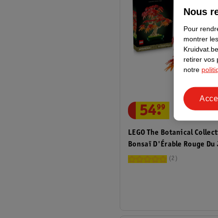
Nous re
Pour rendre
montrer les
Kruidvat.be
retirer vos
notre
polit
Acce
54
.
99
LEGO The Botanical Collec
Bonsaï D'Érable Rouge Du
10348
2