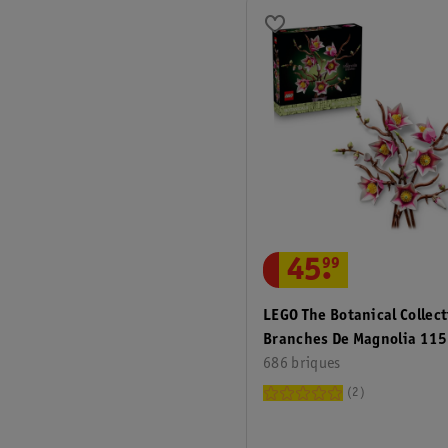
45
.
99
LEGO The Botanical Collec
Branches De Magnolia 11
686 briques
2