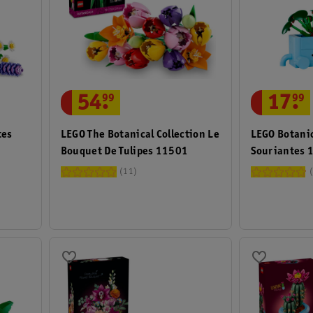
54
.
99
17
.
99
tes
LEGO The Botanical Collection Le
LEGO Botanic
Bouquet De Tulipes 11501
Souriantes 
11