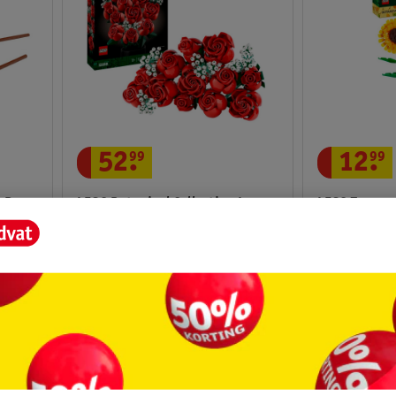
52
.
99
12
.
99
s De
LEGO Botanical Collection Le
LEGO Tourne
Bouquet De Roses 10328
45