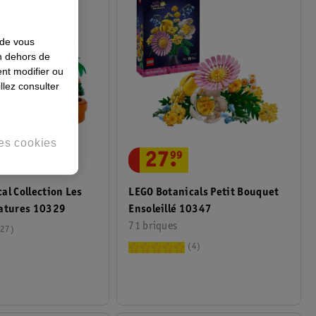
 de vous
en dehors de
nt modifier ou
llez consulter
es cookies
27
.
99
LEGO Botanicals Petit Bouquet
al Collection Les
Ensoleillé 10347
iatures 10329
71 briques
27
4