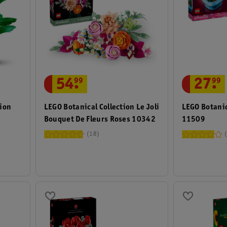
54
.
99
27
.
99
tion
LEGO Botanical Collection Le Joli
LEGO Botanic
Bouquet De Fleurs Roses 10342
11509
18