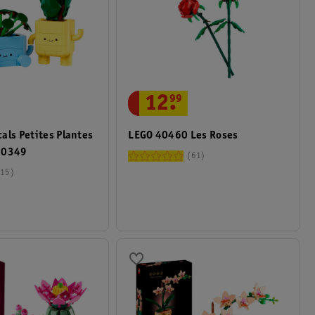
12
.
99
als Petites Plantes
LEGO 40460 Les Roses
10349
61
15