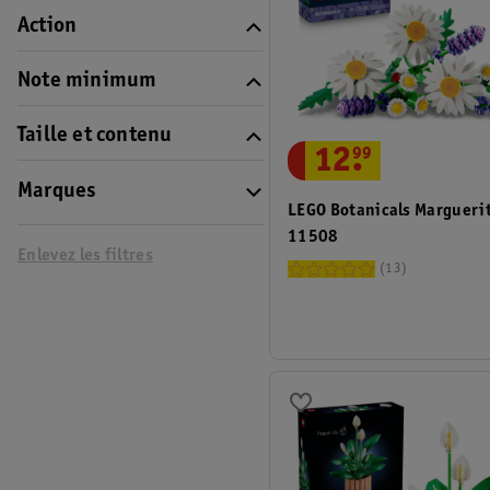
Action
Note minimum
Taille et contenu
12
.
99
Marques
LEGO Botanicals Margueri
11508
Enlevez les filtres
13