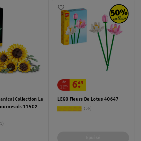
de
6
.
49
12
.
99
anical Collection Le
LEGO Fleurs De Lotus 40647
Tournesols 11502
56
1
Épuisé