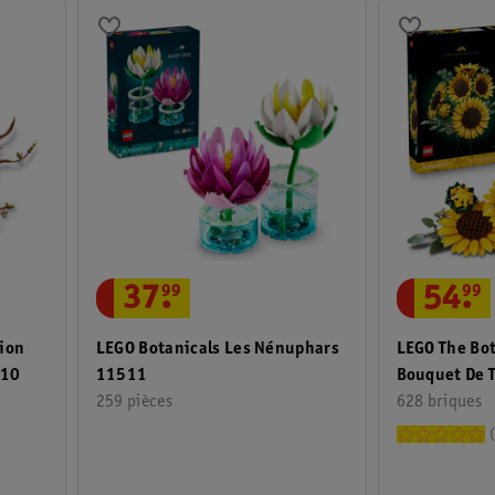
54
.
99
37
.
99
tion
LEGO The Bot
LEGO Botanicals Les Nénuphars
510
Bouquet De 
11511
628 briques
259 pièces