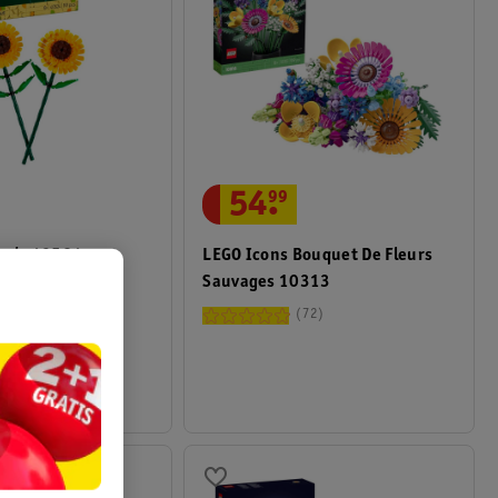
54
.
99
LEGO Icons Bouquet De Fleurs
sols 40524
Sauvages 10313
142
72