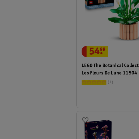
54
.
99
LEGO The Botanical Collec
Les Fleurs De Lune 11504
1