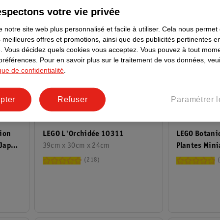
spectons votre vie privée
 notre site web plus personnalisé et facile à utiliser.
Cela nous permet
 meilleures offres et promotions, ainsi que des publicités pertinentes 
.
Vous décidez quels cookies vous acceptez.
Vous pouvez à tout mome
 préférences.
Pour en savoir plus sur le traitement de vos données, veui
ique de confidentialité
.
pter
Refuser
Paramétrer l
44
.
99
44
.
99
tion
LEGO L'Orchidée 10311
LEGO Botanic
 Japon
39cm x 30cm x 24cm
Plantes Min
218