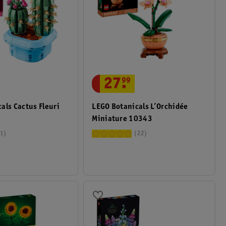
27
.
99
als Cactus Fleuri
LEGO Botanicals L’Orchidée
Miniature 10343
1
22