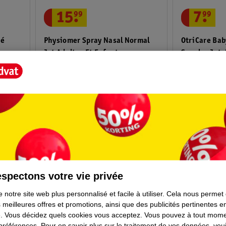
15
.
99
7
.
99
Physiomer Spray Nasal Normal
OtriCare Ba
bé
Jet Adultes Et Enfants
Souples Jeta
135ml
Dispositif méd
spectons votre vie privée
 notre site web plus personnalisé et facile à utiliser.
Cela nous permet
 meilleures offres et promotions, ainsi que des publicités pertinentes 
.
Vous décidez quels cookies vous acceptez.
Vous pouvez à tout mome
 préférences.
Pour en savoir plus sur le traitement de vos données, veui