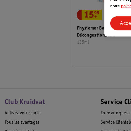
notre
polit
15
.
99
Acce
Physiomer Baby Spray Nas
Décongestionnant
135ml
Club Kruidvat
Service Cl
Activez votre carte
Foire aux quest
Tous les avantages
Service Clientèl