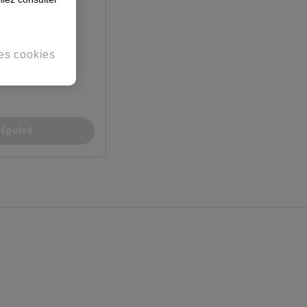
es cookies
e-Bébé 0M+
Épuisé