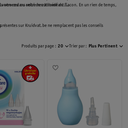
la versez dans votre nez à l'aide du flacon. En un rien de temps,
votre nez ou celui de votre enfant.
résentes sur Kruidvat.be ne remplacent pas les conseils
s.
u aux instructions du produit pour une information complète. Vous
Produits par page :
20
Trier par :
Plus Pertinent
).