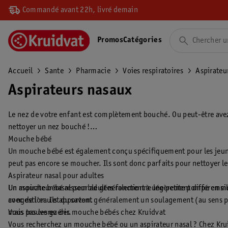
Commandé avant 22h, livré demain
Promos
Catégories
Accueil
Sante
Pharmacie
Voies respiratoires
Aspirateu
Aspirateurs nasaux
Le nez de votre enfant est complètement bouché. Ou peut-être avez
nettoyer un nez bouché !
Mouche bébé
Un mouche bébé est également conçu spécifiquement pour les jeunes
peut pas encore se moucher. Ils sont donc parfaits pour nettoyer le
Aspirateur nasal pour adultes
Un mouche bébé ressemble généralement à une petite pompe en sili
Un aspirateur nasal pour adultes fonctionne légèrement différemme
avec de l'eau et du savon.
congestion. Ils apportent généralement un soulagement (au sens p
mais pas les guérir.
Vous trouverez des mouche bébés chez Kruidvat
Vous recherchez un mouche bébé ou un aspirateur nasal ? Chez Krui