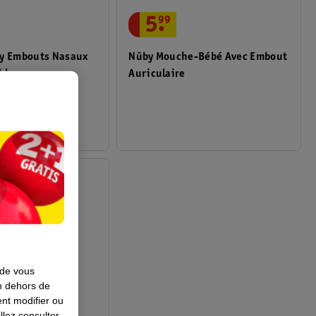
5
.
99
by Embouts Nasaux
Nûby Mouche-Bébé Avec Embout
bles
Auriculaire
ical - 10 pièces
 de vous
en dehors de
nt modifier ou
llez consulter