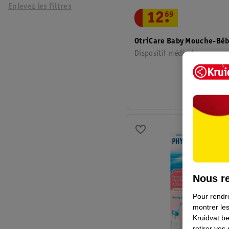
Enlevez les filtres
12
.
69
OtriCare Baby Mouche-Bé
Dispositif médical
Nous re
Pour rendre
montrer les
Kruidvat.be
retirer vos