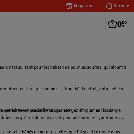
Magasins
Service
0
.
00
rs nasaux, tant pour les bébés que pour les adultes, qui aident à
er librement lorsque son nez est bouché. En effet, votre bébé ne
e votre bébé. Après utilisation, nettoyez simplement la pompe
ettoyer le nez en cas de démangeaisons, d'écoulement ou de
ubliez pas qu'une douche nasale peut atténuer les symptômes,
des mouche bébés de marques telles que Difrax et Otrivine dans