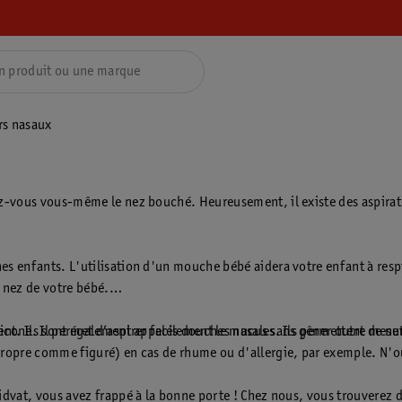
rs nasaux
-vous vous-même le nez bouché. Heureusement, il existe des aspirateu
 enfants. L'utilisation d'un mouche bébé aidera votre enfant à respir
 nez de votre bébé.
cone. Il permet d’aspirer facilement le mucus sans gêner outre mesur
nt. Ils sont également appelés douches nasales. Ils permettent de n
ropre comme figuré) en cas de rhume ou d'allergie, par exemple. N'o
dvat, vous avez frappé à la bonne porte ! Chez nous, vous trouverez 