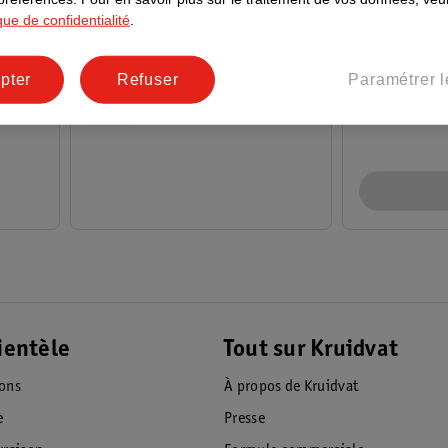
ique de confidentialité
.
12
.
99
8
.
99
pter
Refuser
Paramétrer l
al
Biover Lavement Nasal
Nuby Mouch
100ml
ientèle
Tout sur Kruidvat
ions
À propos de Kruidvat
e
Presse