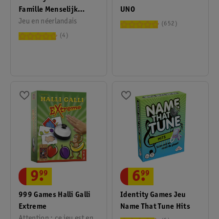
Famille Menselijk
UNO
Lichaam
Jeu en néerlandais
652
4
9
.
99
6
.
99
999 Games Halli Galli
Identity Games Jeu
Extreme
Name That Tune Hits
Attention : ce jeu est en