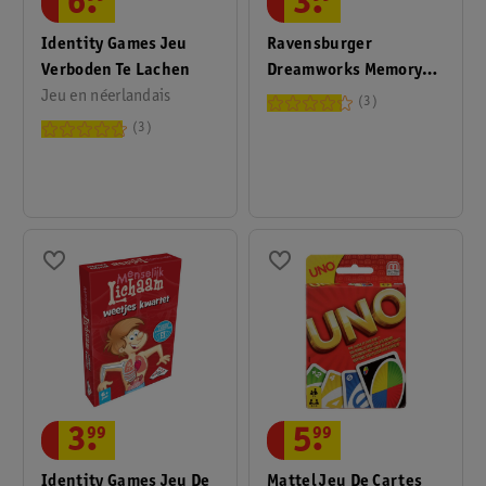
6
.
3
.
Identity Games Jeu
Ravensburger
Verboden Te Lachen
Dreamworks Memory
Jeu en néerlandais
Gabby's Dollhouse
3
3
3
.
99
5
.
99
Identity Games Jeu De
Mattel Jeu De Cartes