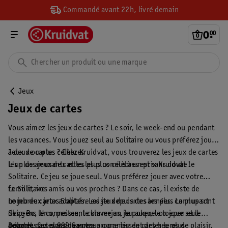
Commandé avant 22h, livré demain
0
.
00
Jeux
Jeux de cartes
Vous aimez les jeux de cartes ? Le soir, le week-end ou pendant
les vacances. Vous jouez seul au Solitaire ou vous préférez jouer
à deux ou plus ? Chez Kruidvat, vous trouverez les jeux de cartes
Jeux de cartes célèbres
les plus amusants et les plus connus à un prix Kruidvat !
L'un des jeux de cartes les plus célèbres est sans doute le
Solitaire. Ce jeu se joue seul. Vous préférez jouer avec votre
famille, vos amis ou vos proches ? Dans ce cas, il existe de
Le Solitaire
nombreux jeux adaptés. Les jeux de cartes les plus connus sont
Le jeu de cartes Solitaire existe depuis des années. La plupart
Skip-Bo, Uno, pesten, le klaverjas, le poker, le toepen et le
des gens le connaissent comme un jeu auquel on joue seul.
quartet. Ces classiques vous garantissent des heures de plaisir.
Débarrassez-vous de votre propre jeu de cartes le plus
Jeux de cartes 999 Games