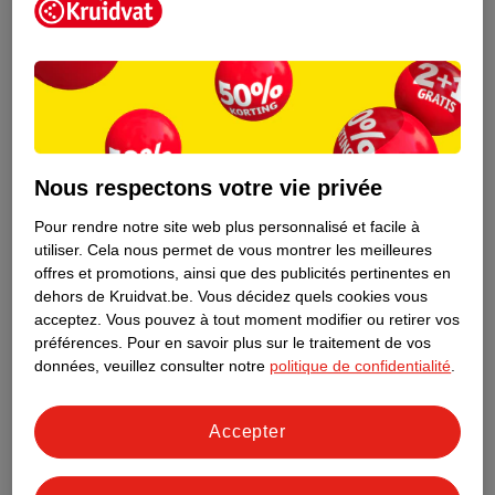
Nous respectons votre vie privée
Pour rendre notre site web plus personnalisé et facile à
utiliser.
Cela nous permet de vous montrer les meilleures
3
.
99
6
.
99
offres et promotions, ainsi que des publicités pertinentes en
dehors de Kruidvat.be.
Vous décidez quels cookies vous
Identity Games Jeu De
Identity Games De
acceptez.
Vous pouvez à tout moment modifier ou retirer vos
préférences.
Pour en savoir plus sur le traitement de vos
Famille Jungle Life
Jaren '90 Pubquiz
données, veuillez consulter notre
politique de confidentialité
.
Jeu en néerlandais
Jeu en néerlandais
1
Accepter