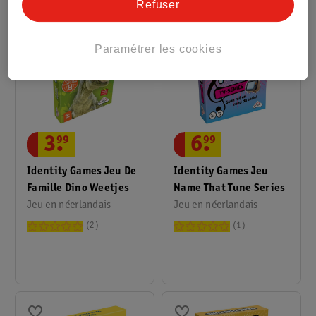
Refuser
Paramétrer les cookies
3
.
99
6
.
99
Identity Games Jeu De
Identity Games Jeu
Famille Dino Weetjes
Name That Tune Series
Jeu en néerlandais
Jeu en néerlandais
2
1