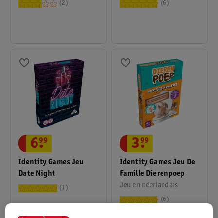
2
6
3
.
99
6
.
99
Identity Games Jeu De
Identity Games Jeu
Famille Dierenpoep
Date Night
Jeu en néerlandais
1
6