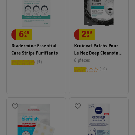
2
.
99
6
.
49
Kruidvat Patchs Pour
Diadermine Essential
Le Nez Deep Cleansing
Care Strips Purifiants
Charcoal
8 pièces
5
10