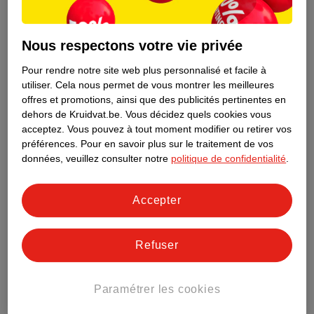
9
.
69
9
.
25
Nous respectons votre vie privée
Bioré Patchs
Bioré Patchs Ultra-
Purifiants Au Charbon
Purifiants
Pour rendre notre site web plus personnalisé et facile à
6 pièces, peaux à
6 pièces, peaux à
utiliser.
Cela nous permet de vous montrer les meilleures
imperfections
imperfections
offres et promotions, ainsi que des publicités pertinentes en
dehors de Kruidvat.be.
Vous décidez quels cookies vous
32
10
acceptez.
Vous pouvez à tout moment modifier ou retirer vos
préférences.
Pour en savoir plus sur le traitement de vos
données, veuillez consulter notre
politique de confidentialité
.
Accepter
Refuser
Paramétrer les cookies
99