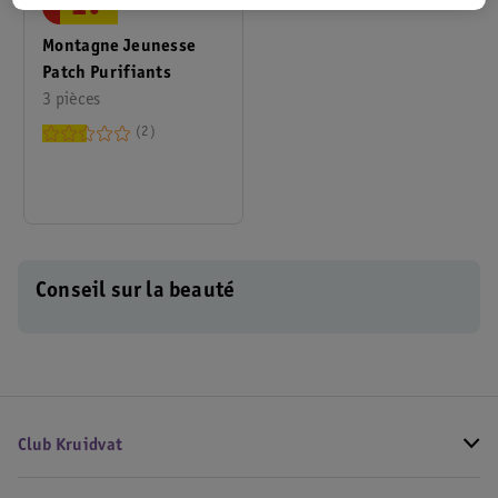
1
.
Montagne Jeunesse
Patch Purifiants
3 pièces
2
Conseil sur la beauté
Club Kruidvat