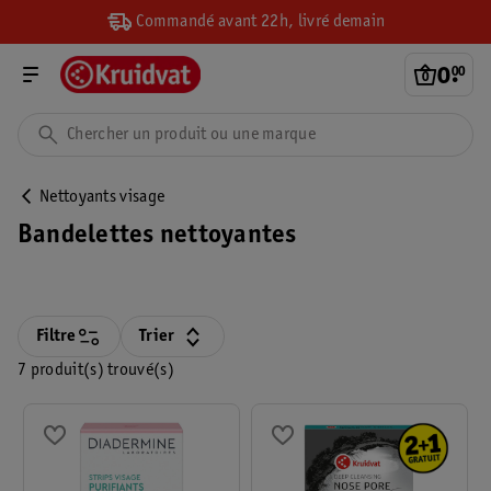
Commandé avant 22h, livré demain
0
.
00
Nettoyants visage
Bandelettes nettoyantes
Filtre
Trier
7 produit(s) trouvé(s)