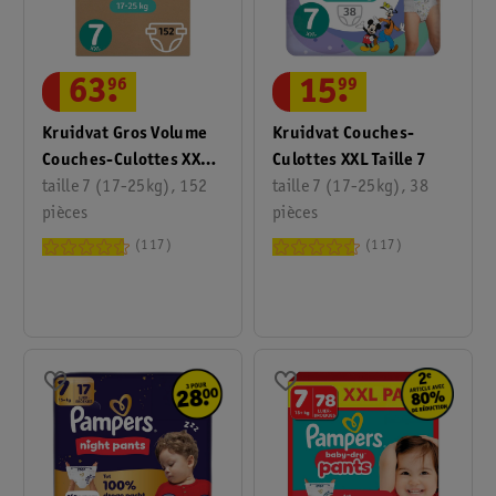
63
.
96
15
.
99
Kruidvat Gros Volume
Kruidvat Couches-
Couches-Culottes XXL
Culottes XXL Taille 7
Taille 7
taille 7 (17-25kg), 152
taille 7 (17-25kg), 38
pièces
pièces
117
117