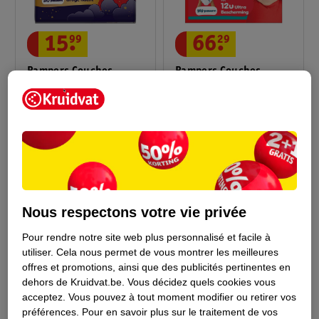
66
.
29
15
.
99
Pampers Couches-
Pampers Couches-
Culottes Baby-Dry
Culottes Nuit Taille 7
Taille 7
taille 7 (15+kg), 78
taille 7 (15+kg), 17
pièces
pièces
42476
Nous respectons votre vie privée
Pour rendre notre site web plus personnalisé et facile à
utiliser.
Cela nous permet de vous montrer les meilleures
offres et promotions, ainsi que des publicités pertinentes en
dehors de Kruidvat.be.
Vous décidez quels cookies vous
acceptez.
Vous pouvez à tout moment modifier ou retirer vos
préférences.
Pour en savoir plus sur le traitement de vos