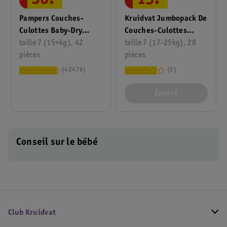
36
.
15
.
Pampers Couches-
Kruidvat Jumbopack De
Culottes Baby-Dry
Couches-Culottes
Taille 7
taille 7 (15+kg), 42
Night Pants XXL Taille 7
taille 7 (17-25kg), 28
pièces
pièces
42476
2
Épuisé
Conseil sur le bébé
Club Kruidvat