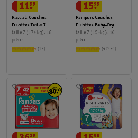
11
.
99
15
.
99
Rascals Couches-
Pampers Couches-
Culottes Taille 7
Culottes Baby-Dry
Cocomelon
taille 7 (17+ kg), 18
Taille 7
taille 7 (15+kg), 16
pièces
pièces
13
42476
29
99