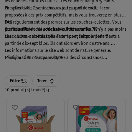
les couches-culottes taille 7. Les couches Baby-dry Pants
Pampers taille 7 sont vendues par paquets de 40.
Chez Kruidvat, les couches-culottes sont de toute façon
proposées à des prix compétitifs, mais vous trouverez en plus
très régulièrement des promos sur les couches-culottes. Vous
FAQ
profitez ainsi de réductions très intéressantes. Il n’y a pas moins
Quand utiliser des couches-culottes taille 7 ?
cher ! Alors, ne perdez pas de temps et faites le plein !
Les couches-culottes taille 7 sont conçues pour les enfants à
partir de dix-sept kilos. Ils ont alors environ quatre ans.
Les informations sur le site web sont de nature générale.
Mis à jour : 22 novembre 2022
L'information n'est pas adaptée à des circonstances
personnelles ou spécifiques et ne peuvent donc pas être
Mentions légales
considérées comme un avis personnel aux consommateurs.
Filtre
Trier
10 produit(s) trouvé(s)