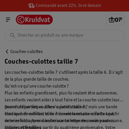
Commandé avant 22h, livré demain
0
.
00
Couches-culottes
Couches-culottes taille 7
Les couches-culottes taille 7 s’utilisent après la taille 6. Il s’agit
de la plus grande taille de couches.
Qu’est-ce qu’une couche-culotte ?
Plus les enfants grandissent, plus ils veulent être autonomes.
Les enfants veulent aider à tout faire et la couche-culotte leur
permet de participer. Elle n’a pas d’attaches, mais une bande
Quand utiliser des couches-culottes taille 7 ?
élastique. En enfilant et en enlevant la couche-culotte seul,
Les couches-culottes taille 7 conviennent aux enfants à partir
votre enfant apprend à aller aux toilettes de manière autonome.
de seize kilos. Avec une croissance moyenne, vous pouvez
utiliser cette taille à partir du quatrième anniversaire. Votre
Souples et flexibles