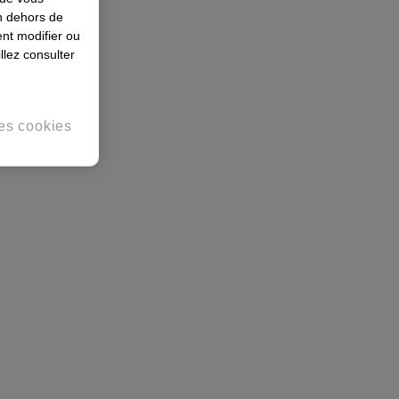
en dehors de
nt modifier ou
llez consulter
es cookies