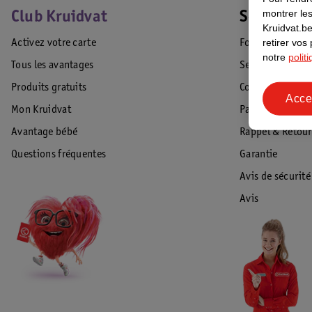
montrer les
Club Kruidvat
Service Cl
Kruidvat.be
retirer vos
Activez votre carte
Foire aux quest
notre
polit
Tous les avantages
Service Clientèl
Produits gratuits
Commande & Liv
Acce
Mon Kruidvat
Paiement
Avantage bébé
Rappel & Retour
Questions fréquentes
Garantie
Avis de sécurité
Avis