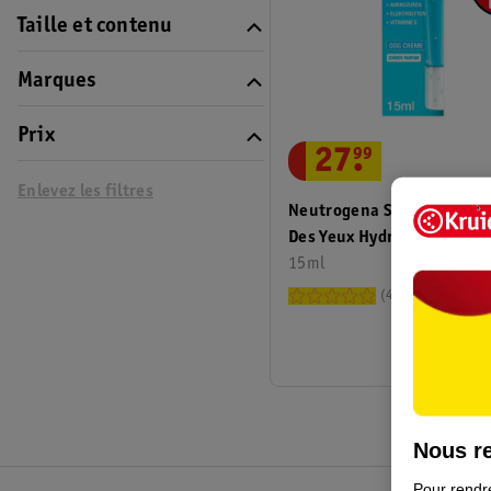
Taille et contenu
Marques
Prix
27
.
99
Enlevez les filtres
Neutrogena Soin Réveil C
Des Yeux Hydro Boost
15ml
4
Nous re
Pour rendre