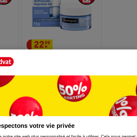
22
.
99
ontour
Neutrogena Gel-Crème Yeux
Revitalisant Collagen Bank
15ml
44
spectons votre vie privée
 notre site web plus personnalisé et facile à utiliser.
Cela nous permet