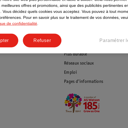
 meilleures offres et promotions, ainsi que des publicités pertinentes 
ientèle
Tout sur Kruidvat
.
Vous décidez quels cookies vous acceptez.
Vous pouvez à tout mome
 préférences.
Pour en savoir plus sur le traitement de vos données, veui
ions
À propos de Kruidvat
ique de confidentialité
.
e
Presse
raison
Formule commerciale
pter
Refuser
Paramétrer l
Coordonnées de l’entreprise
Plus durable
Réseaux sociaux
Emploi
Pages d’informations