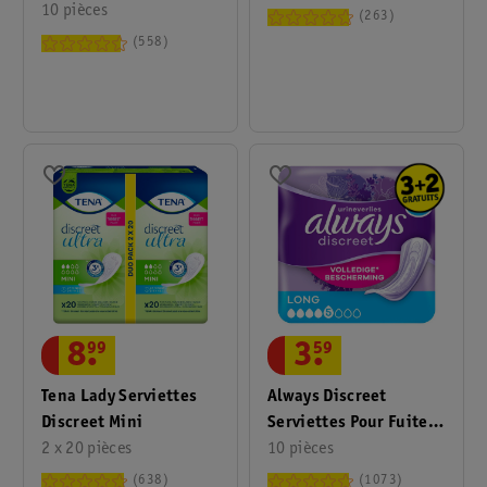
Protector
10 pièces
Discreet Ultra Normal
263
558
8
.
99
3
.
59
Tena Lady Serviettes
Always Discreet
Discreet Mini
Serviettes Pour Fuites
2 x 20 pièces
Urinaires Long
10 pièces
638
1073