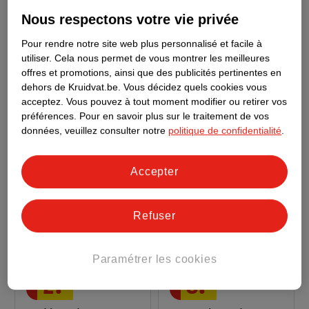
7
.
79
11
.
59
Nous respectons votre vie privée
Always Discreet
Tena Men Active Fit
Pour rendre notre site web plus personnalisé et facile à
Serviettes+ Pour Fuites
Pants
utiliser.
Cela nous permet de vous montrer les meilleures
Urinaires Et
20 pièces
taille L, 8 pièces
offres et promotions, ainsi que des publicités pertinentes en
Incontinence Long
dehors de Kruidvat.be.
Vous décidez quels cookies vous
84
471
acceptez.
Vous pouvez à tout moment modifier ou retirer vos
préférences.
Pour en savoir plus sur le traitement de vos
données, veuillez consulter notre
politique de confidentialité
.
Accepter
Refuser
Paramétrer les cookies
2
.
49
8
.
99