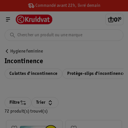
Commandé avant 22h, livré demain
0
.
00
Hygiene feminine
Incontinence
Culottes d'incontinence
Protège-slips d'incontinence
Filtre
Trier
72 produit(s) trouvé(s)