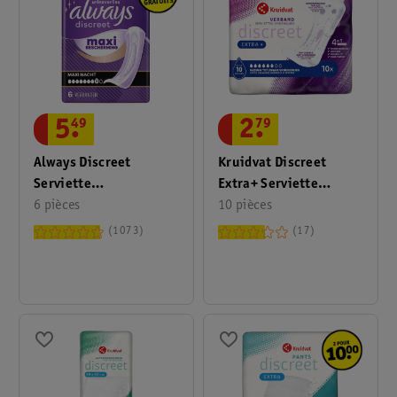
5
.
49
2
.
79
Always Discreet
Kruidvat Discreet
Serviette
Extra+ Serviette
D'incontinence
6 pièces
D’incontinence
10 pièces
Protection Maxi Nuit
1073
17