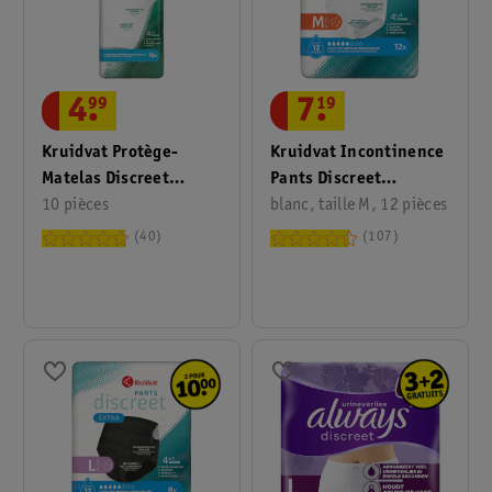
4
.
99
7
.
19
Kruidvat Protège-
Kruidvat Incontinence
Matelas Discreet
Pants Discreet
Protection
10 pièces
Protection Medium
blanc, taille M, 12 pièces
Unisex
40
107