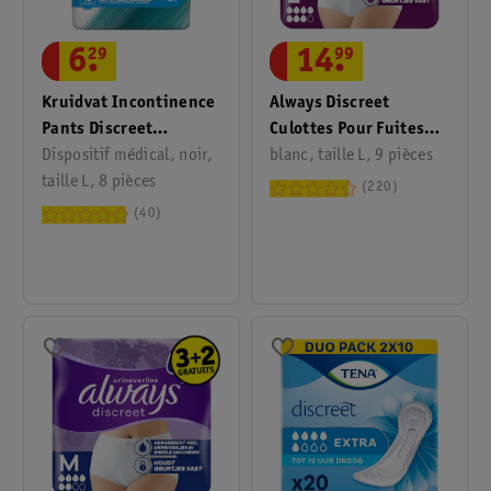
6
.
29
14
.
99
Kruidvat Incontinence
Always Discreet
Pants Discreet
Culottes Pour Fuites
Protection Medium
Dispositif médical, noir,
Urinaires
blanc, taille L, 9 pièces
Unisex
taille L, 8 pièces
220
40