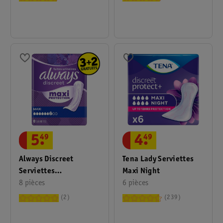
5
.
49
4
.
49
Always Discreet
Tena Lady Serviettes
Serviettes
Maxi Night
D'Incontinence Maxi
8 pièces
6 pièces
Protection Maxi
2
239