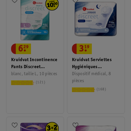
3
.
19
6
.
29
Kruidvat Serviettes
Kruidvat Incontinence
Hygiéniques
Pants Discreet
Incontinence Discreet
Dispositif médical, 8
Protection Large
blanc, taille L, 10 pièces
Protection Night Extra
pièces
Unisex
121
Plus
168