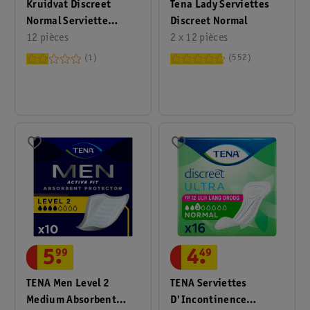
Kruidvat Discreet
Tena Lady Serviettes
Normal Serviette
Discreet Normal
D’incontinence
12 pièces
2 x 12 pièces
1
552
5
.
99
4
.
49
TENA Men Level 2
TENA Serviettes
Medium Absorbent
D'Incontinence