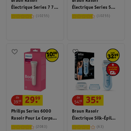
Braun Rasoir
Braun Rasoir
Électrique Series 7 72-
Électrique Series 5
C1200S
Shav 52-B1000S
10255
10255
de
de
29
.
99
35
.
99
39
.
99
54
.
99
Philips Series 6000
Braun Rasoir
Rasoir Pour Le Corps
Électrique Silk-Épil
BRL128/00
5160 3-En-1
2083
63