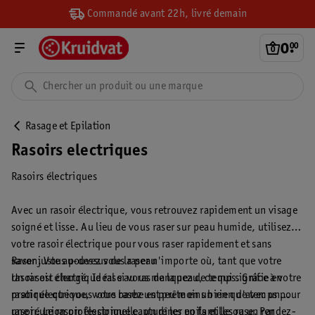
Commandé avant 22h, livré demain
0
.
00
Rasage et Epilation
Rasoirs electriques
Rasoirs électriques
Avec un rasoir électrique, vous retrouvez rapidement un visage
soigné et lisse. Au lieu de vous raser sur peau humide, utilisez
votre rasoir électrique pour vous raser rapidement et sans
savon. Vous pouvez vous raser n'importe où, tant que votre
Raser juste au-dessus de la peau
rasoir est chargé. Idéal si vous manquez de temps. Grâce à votre
Un rasoir électrique rase au ras de la peau, ce qui signifie en
rasoir électrique, votre barbe est prête en un rien de temps pour
pratique que vous vous rasez un peu moins bien qu'avec un
une réunion professionnelle, un dîner en famille ou un rendez-
rasoir. Le rasoir électrique capture les poils et les rase. Par