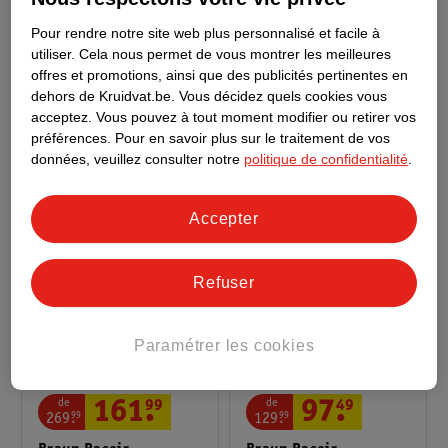
de
19
.
99
59
.
49
84
.
99
après-rasages sont également antibactériens, ce qui permet de
Pour rendre notre site web plus personnalisé et facile à
prévenir les irritations cutanées. Bien sûr, le parfum délicat de
Braun Clean & Charge
Braun Series 3 Rasoir
utiliser.
Cela nous permet de vous montrer les meilleures
ce type de produit de soin est un bonus agréable après le rasage.
Station De Nettoyage
Électrique
offres et promotions, ainsi que des publicités pertinentes en
2 pièces
dehors de Kruidvat.be.
Vous décidez quels cookies vous
524
Acheter un rasoir électrique chez Kruidvat
acceptez.
Vous pouvez à tout moment modifier ou retirer vos
524
préférences.
Pour en savoir plus sur le traitement de vos
Il y a toujours un rasoir électrique adapté à vos besoins. Outre
données, veuillez consulter notre
politique de confidentialité
.
les rasoirs Philips et Braun, vous trouverez également des
tondeuses à barbe et des tondeuses pour cheveux dans les
rayons Kruidvat. Prenez soin de votre barbe rapidement et en
Accepter
profondeur avec nos rasoirs électriques à un prix avantageux !
Refuser
Paramétrer les cookies
de
de
161
.
99
97
.
49
269
.
99
129
.
99