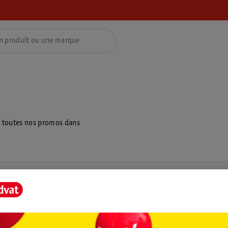
z toutes nos promos dans
ientèle
Tout sur Kruidvat
ions
À propos de Kruidvat
e
Presse