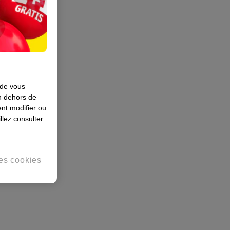
 de vous
en dehors de
nt modifier ou
llez consulter
es cookies