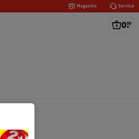
Magasins
Service
0
.
00