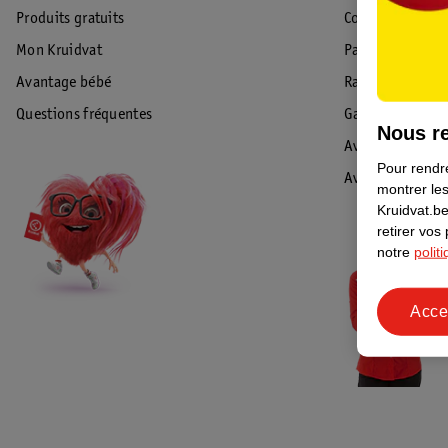
Produits gratuits
Commande & Liv
Mon Kruidvat
Paiement
Avantage bébé
Rappel & Retour
Questions fréquentes
Garantie
Nous re
Avis de sécurité
Pour rendre
Avis
montrer les
Kruidvat.be
retirer vos
notre
polit
Acce