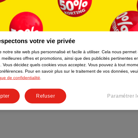
raison
Formule commerciale
Coordonnées de l’entreprise
Plus durable
Réseaux sociaux
spectons votre vie privée
Emploi
 notre site web plus personnalisé et facile à utiliser.
Cela nous permet
Pages d’informations
 meilleures offres et promotions, ainsi que des publicités pertinentes 
.
Vous décidez quels cookies vous acceptez.
Vous pouvez à tout mome
 préférences.
Pour en savoir plus sur le traitement de vos données, veui
ique de confidentialité
.
pter
Refuser
Paramétrer l