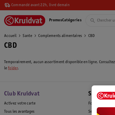
Commandé avant 22h, livré demain
Promos
Catégories
Accueil
Sante
Complements alimentaires
CBD
CBD
Temporairement, aucun assortiment disponible en ligne. Consulte
le
folder
.
Club Kruidvat
Service Cl
Activez votre carte
Foire aux quest
Tous les avantages
Service Clientèl