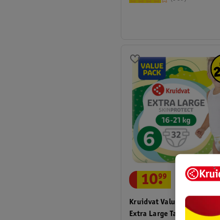
10
.
99
Kruidvat Valuepack De Co
Extra Large Taille 6