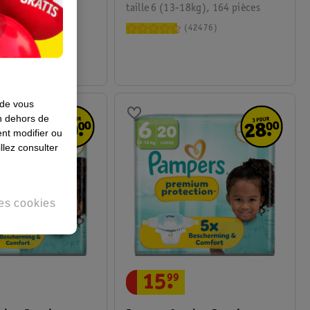
8 kg), 22 pièces
taille 6 (13-18kg), 164 pièces
42476
42476
 de vous
en dehors de
nt modifier ou
llez consulter
es cookies
15
.
99