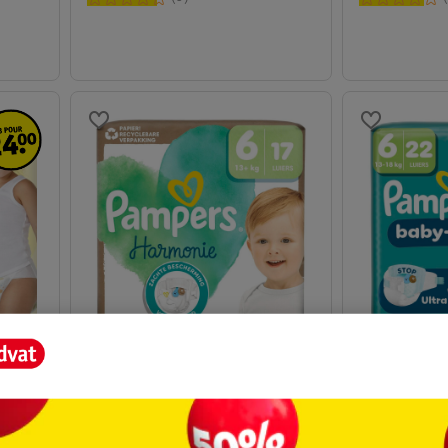
14
.
99
13
.
99
uches
Pampers Couches Harmonie
Pampers Couc
Taille 6
6