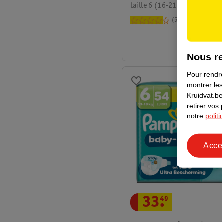
taille 6 (16-21 kg), 32 pièce
516
Nous re
Pour rendre
montrer les
Kruidvat.be
retirer vos
notre
polit
Acce
33
.
49