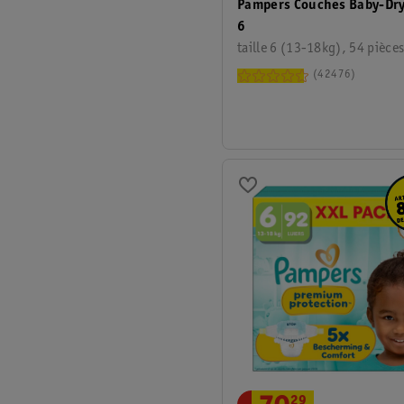
Pampers Couches Baby-Dry 
6
taille 6 (13-18kg), 54 pièce
42476
29