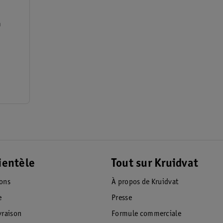
m
s
ientèle
Tout sur Kruidvat
ions
À propos de Kruidvat
e
Presse
raison
Formule commerciale