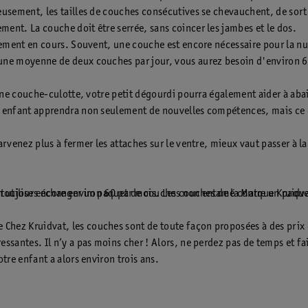
eusement, les tailles de couches consécutives se chevauchent, de sort
ent. La couche doit être serrée, sans coincer les jambes et le dos.
ralement en cours. Souvent, une couche est encore nécessaire pour la
 une moyenne de deux couches par jour, vous aurez besoin d'environ 
c une couche-culotte, votre petit dégourdi pourra également aider à ab
re enfant apprendra non seulement de nouvelles compétences, mais ce g
arvenez plus à fermer les attaches sur le ventre, mieux vaut passer à la
ez toujours échanger un paquet de couches non entamé contre un paquet
 utilise encore environ 60 par mois. Les couches de la Marque Kruidvat
Chez Kruidvat, les couches sont de toute façon proposées à des prix 
ssantes. Il n’y a pas moins cher ! Alors, ne perdez pas de temps et fait
tre enfant a alors environ trois ans.