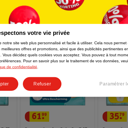
s
Taille 7 (13+kg), 17 pièces
taille 6 (13-1
3682
spectons votre vie privée
 notre site web plus personnalisé et facile à utiliser.
Cela nous permet
 meilleures offres et promotions, ainsi que des publicités pertinentes 
.
Vous décidez quels cookies vous acceptez.
Vous pouvez à tout mome
 préférences.
Pour en savoir plus sur le traitement de vos données, veui
ique de confidentialité
.
pter
Refuser
Paramétrer l
61
.
99
35
.
79