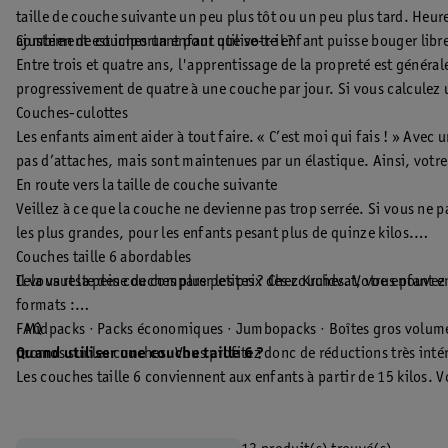
taille de couche suivante un peu plus tôt ou un peu plus tard. Heur
ajustement est important pour que votre enfant puisse bouger librem
Combien de couches un enfant utilise-t-il ?
Entre trois et quatre ans, l'apprentissage de la propreté est géné
progressivement de quatre à une couche par jour. Si vous calculez
Couches-culottes
Les enfants aiment aider à tout faire. « C’est moi qui fais ! » Ave
pas d’attaches, mais sont maintenues par un élastique. Ainsi, vot
En route vers la taille de couche suivante
Veillez à ce que la couche ne devienne pas trop serrée. Si vous ne p
les plus grandes, pour les enfants pesant plus de quinze kilos.
Couches taille 6 abordables
Il vous reste des couches plus petites ? Chez Kruidvat, vous pouv
Cela vaut la peine de comparer les prix des couches. Votre enfant en
formats :
· Midpacks · Packs économiques · Jumbopacks · Boîtes gros volume 
FAQ
promos sur les couches. Vous profitez donc de réductions très intére
Quand utiliser une couche taille 6 ?
Les couches taille 6 conviennent aux enfants à partir de 15 kilos. Vo