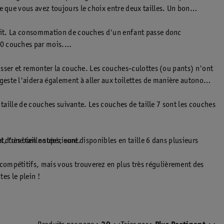
e que vous avez toujours le choix entre deux tailles. Un bon
 nuit. La consommation de couches d'un enfant passe donc
60 couches par mois.
aisser et remonter la couche. Les couches-culottes (ou pants) n'ont
este l'aidera également à aller aux toilettes de manière autonome.
 taille de couches suivante. Les couches de taille 7 sont les couches
 d’une taille supérieure.
, très bien notées, sont disponibles en taille 6 dans plusieurs
compétitifs, mais vous trouverez en plus très régulièrement des
es le plein !