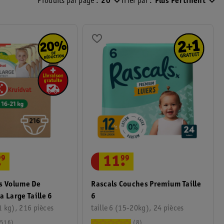
Produits par page :
20
Trier par :
Plus Pertinent
.
99
11
.
99
s Volume De
Rascals Couches Premium Taille
a Large Taille 6
6
1 kg), 216 pièces
taille 6 (15-20kg), 24 pièces
516
8