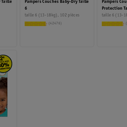
Taille
Pampers Couches Baby-Dry Taille
Pampers Cou
6
Protection Ta
s
taille 6 (13-18kg), 102 pièces
taille 6 (13-1
42476