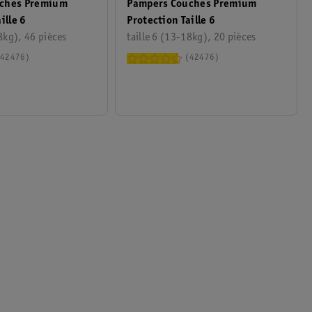
ches Premium
Pampers Couches Premium
ille 6
Protection Taille 6
8kg), 46 pièces
taille 6 (13-18kg), 20 pièces
42476
42476