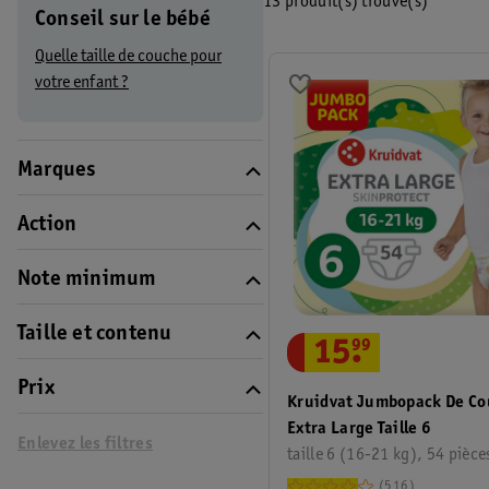
13 produit(s) trouvé(s)
Conseil sur le bébé
Quelle taille de couche pour
votre enfant ?
Marques
Action
Note minimum
Taille et contenu
15
.
99
Prix
Kruidvat Jumbopack De C
Extra Large Taille 6
Enlevez les filtres
taille 6 (16-21 kg), 54 pièce
516