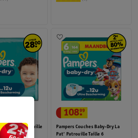
108
.
99
hes Baby-Dry Taille
Pampers Couches Baby-Dry La
Pat' Patrouille Taille 6