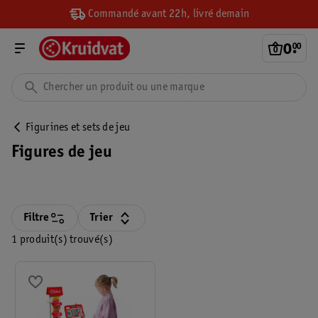
Commandé avant 22h, livré demain
0
.
00
Figurines et sets de jeu
Figures de jeu
Filtre
Trier
1 produit(s) trouvé(s)