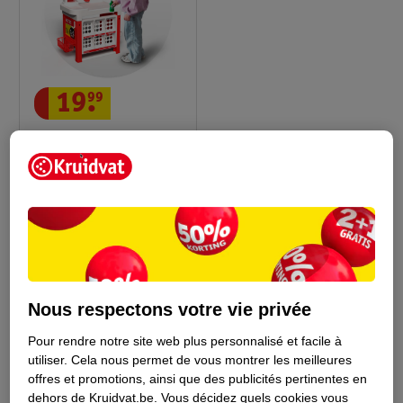
19
.
99
Kruidvat Magasin De
Jouets
54cm x 34cm x 76cm
10
Épuisé
Nous respectons votre vie privée
Conseil sur les jouets
Pour rendre notre site web plus personnalisé et facile à
utiliser.
Cela nous permet de vous montrer les meilleures
offres et promotions, ainsi que des publicités pertinentes en
dehors de Kruidvat.be.
Vous décidez quels cookies vous