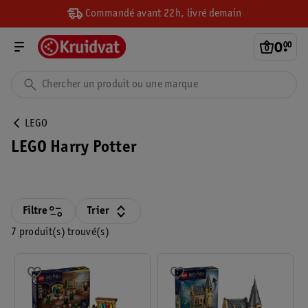
Commandé avant 22h, livré demain
0
.
00
LEGO
LEGO Harry Potter
Filtre
Trier
7 produit(s) trouvé(s)