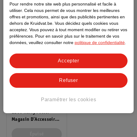
Pour rendre notre site web plus personnalisé et facile à
LEGO Harry Potter La
LEGO Harry Potter Le
utiliser.
Cela nous permet de vous montrer les meilleures
Ford Anglia Ensorcelée
Chaudron : Le Cours De
offres et promotions, ainsi que des publicités pertinentes en
76470
Potions Caché 76464
dehors de Kruidvat.be.
Vous décidez quels cookies vous
acceptez.
Vous pouvez à tout moment modifier ou retirer vos
préférences.
Pour en savoir plus sur le traitement de vos
données, veuillez consulter notre
politique de confidentialité
.
Accepter
Refuser
89
.
99
Paramétrer les cookies
LEGO Harry Potter
Magasin D’Accessoires
De Quidditch Et Le
Glacier Florian
Épuisé