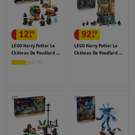
12
.
99
92
.
99
LEGO Harry Potter Le
LEGO Harry Potter Le
Château De Poudlard :
Château De Poudlard :
La Cérémonie Du
L’Infirmerie 76463
1
Choixpeau Magique
76460