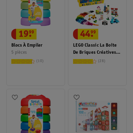
19
.
99
44
.
99
Blocs À Empiler
LEGO Classic La Boîte
5 pièces
De Briques Créatives
Deluxe 10698
10
28