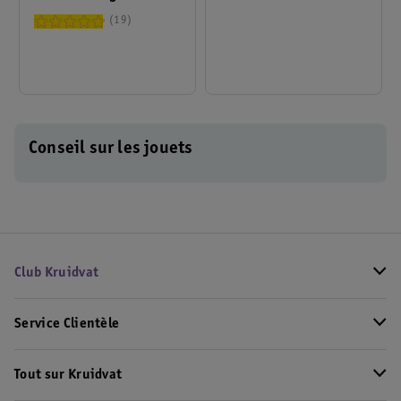
Marble Run Track Set
Magnétiques
19
Conseil sur les jouets
Club Kruidvat
Service Clientèle
Tout sur Kruidvat