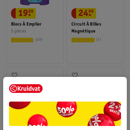
19
.
99
24
.
99
Blocs À Empiler
Circuit À Billes
5 pièces
Magnétique
20
3
12
.
99
29
.
99