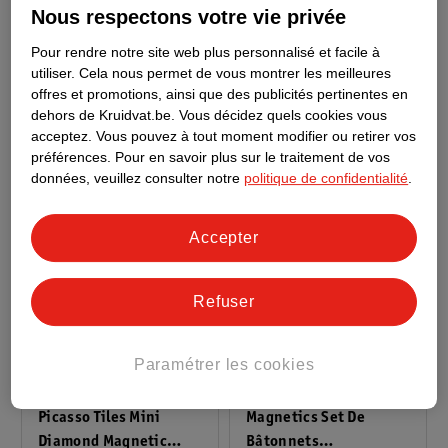
Nous respectons votre vie privée
Magnetics Magnetic
Super Set Magnétique
Pipeline Set
2
Pour rendre notre site web plus personnalisé et facile à
56 pièces
utiliser.
Cela nous permet de vous montrer les meilleures
offres et promotions, ainsi que des publicités pertinentes en
1
dehors de Kruidvat.be.
Vous décidez quels cookies vous
acceptez.
Vous pouvez à tout moment modifier ou retirer vos
préférences.
Pour en savoir plus sur le traitement de vos
données, veuillez consulter notre
politique de confidentialité
.
Accepter
Refuser
Paramétrer les cookies
8
.
99
19
.
99
Picasso Tiles Mini
Magnetics Set De
Diamond Magnetic
Bâtonnets