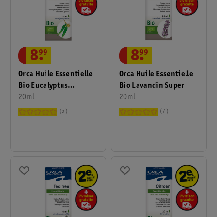
8
.
99
8
.
99
Orca Huile Essentielle
Orca Huile Essentielle
Bio Eucalyptus
Bio Lavandin Super
Globulus
20ml
20ml
5
7