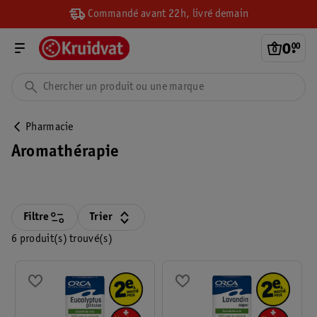
Commandé avant 22h, livré demain
0
.
00
Pharmacie
Aromathérapie
Filtre
Trier
6 produit(s) trouvé(s)