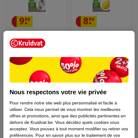
9
.
99
8
.
99
Orca Huile Essentielle
Orca Huile Essentielle
Bio Tea Tree (Arbre À
Bio Citron
Thé)
20ml
20ml
4
Nous respectons votre vie privée
Pour rendre notre site web plus personnalisé et facile à
utiliser.
Cela nous permet de vous montrer les meilleures
offres et promotions, ainsi que des publicités pertinentes en
dehors de Kruidvat.be.
Vous décidez quels cookies vous
acceptez.
Vous pouvez à tout moment modifier ou retirer vos
préférences.
Pour en savoir plus sur le traitement de vos