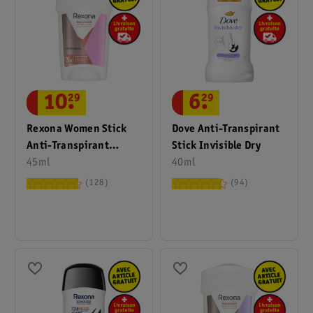
10
.
29
6
.
29
Rexona Women Stick
Dove Anti-Transpirant
Anti-Transpirant
Stick Invisible Dry
Maximum Protection
45ml
40ml
Confidence
128
94