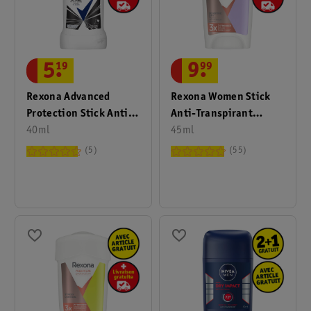
5
.
19
9
.
99
Rexona Advanced
Rexona Women Stick
Protection Stick Anti-
Anti-Transpirant
Transpirant 72H
40ml
Maximum Protection
45ml
Invisible On Black &
Sensitive Dry
5
55
White