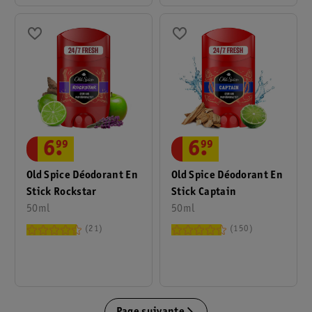
6
.
99
6
.
99
Old Spice Déodorant En
Old Spice Déodorant En
Stick Rockstar
Stick Captain
50ml
50ml
21
150