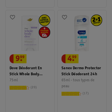
4
.
99
9
.
99
Sanex Dermo Protector
Dove Déodorant En
Stick Déodorant 24h
Stick Whole Body
65ml - tous types de
Lavender & Camomille
75ml
peau
20
17