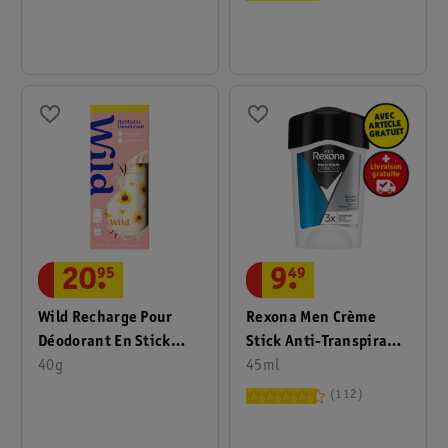
9
.
49
20
.
95
Rexona Men Crème
Wild Recharge Pour
Stick Anti-Transpirant
Déodorant En Stick
Maximum Protection
45ml
Vanilla Bean &
40g
Clean Scent
Buttercream
112