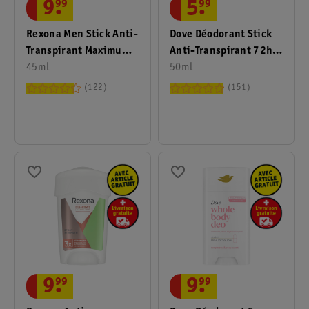
9
.
99
5
.
99
Rexona Men Stick Anti-
Dove Déodorant Stick
Transpirant Maximum
Anti-Transpirant 72h
Protection Clean Scent
45ml
Original
50ml
122
151
9
.
99
9
.
99