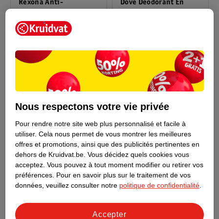
Rexona Anti-
Dove Déodorant En
Transpirant Bille
Stick Whole Body
Maximum Protection
45ml
Raspberry & Rose
75ml
Sport Strength
67
27
Nous respectons votre vie privée
Pour rendre notre site web plus personnalisé et facile à
utiliser.
Cela nous permet de vous montrer les meilleures
offres et promotions, ainsi que des publicités pertinentes en
dehors de Kruidvat.be.
Vous décidez quels cookies vous
acceptez.
Vous pouvez à tout moment modifier ou retirer vos
préférences.
Pour en savoir plus sur le traitement de vos
7
.
99
20
.
95
données, veuillez consulter notre
politique de confidentialité
.
Wild Recharge De
Wild Déodorant
Déodorant Coconut &
Rechargeable Pink
Accepter