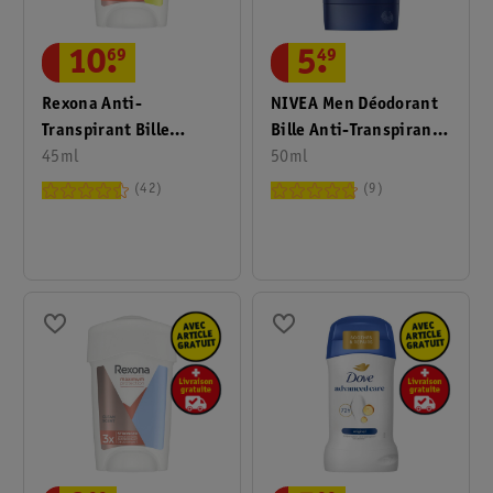
10
.
69
5
.
49
Rexona Anti-
NIVEA Men Déodorant
Transpirant Bille
Bille Anti-Transpirant
Maximum Protection
45ml
Dry Impact
50ml
Stress Control
42
9