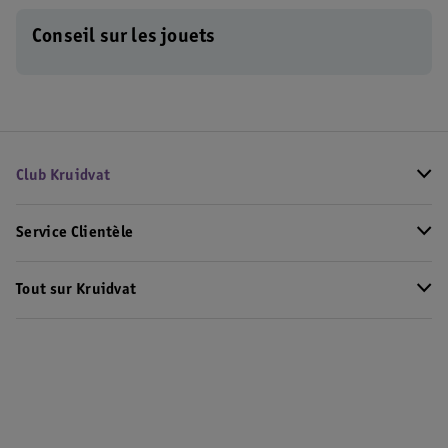
Conseil sur les jouets
Club Kruidvat
Service Clientèle
Tout sur Kruidvat