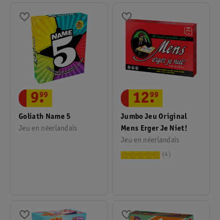
12
.
99
9
.
99
Jumbo Jeu Original
Goliath Name 5
Mens Erger Je Niet!
Jeu en néerlandais
Jeu en néerlandais
4