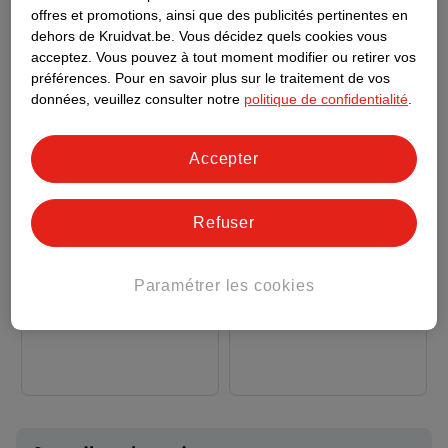
offres et promotions, ainsi que des publicités pertinentes en
dehors de Kruidvat.be.
Vous décidez quels cookies vous
acceptez.
Vous pouvez à tout moment modifier ou retirer vos
préférences.
Pour en savoir plus sur le traitement de vos
données, veuillez consulter notre
politique de confidentialité
.
Accepter
6
.
99
3
.
99
Refuser
Schwarzkopf Taft
Kruidvat Volume
Poudre Refreshing Full
Powder
Wonder 2-In-1
10g
10g
Paramétrer les cookies
29
57