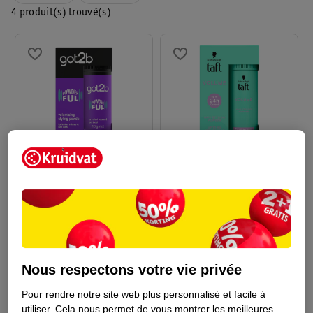
4 produit(s) trouvé(s)
Choisissez parmi les marques connues ou optez pour la Marque
Kruidvat, très économique. Consultez régulièrement le dépliant
publicitaire et ce site pour connaître les réductions et les
promos 1+1.
9
.
99
6
.
99
Got2b Volumizing
Taft Ultra Control
Styling Powder
Instant Volume Powder
10g
10g
4
36
Nous respectons votre vie privée
Pour rendre notre site web plus personnalisé et facile à
utiliser.
Cela nous permet de vous montrer les meilleures