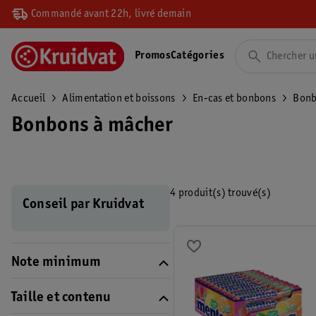
Commandé avant 22h, livré demain
Promos
Catégories
Accueil
Alimentation et boissons
En-cas et bonbons
Bonb
Bonbons à mâcher
4 produit(s) trouvé(s)
Conseil par Kruidvat
Note minimum
Taille et contenu