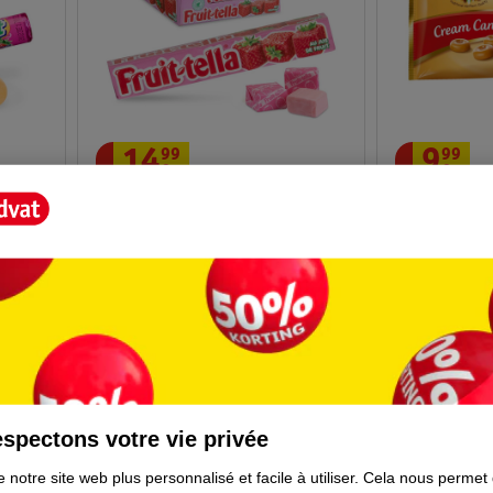
9
.
99
14
.
99
Werther's Or
Fruit-Tella Boîte Fraise
1000g
20 pièces
spectons votre vie privée
 notre site web plus personnalisé et facile à utiliser.
Cela nous permet