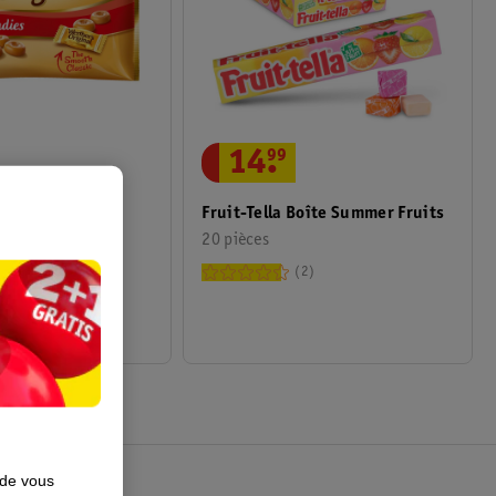
14
.
99
iginal
Fruit-Tella Boîte Summer Fruits
20 pièces
2
2
 de vous