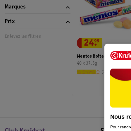
Marques
Prix
Enlevez les filtres
24
.
99
Mentos Boîte Fruits
40 x 37,5g
1
Nous re
Pour rendre