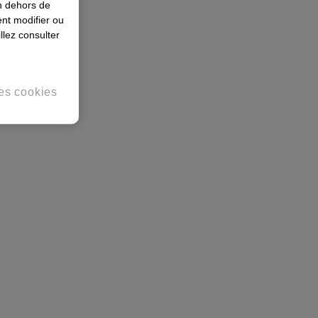
en dehors de
nt modifier ou
llez consulter
es cookies