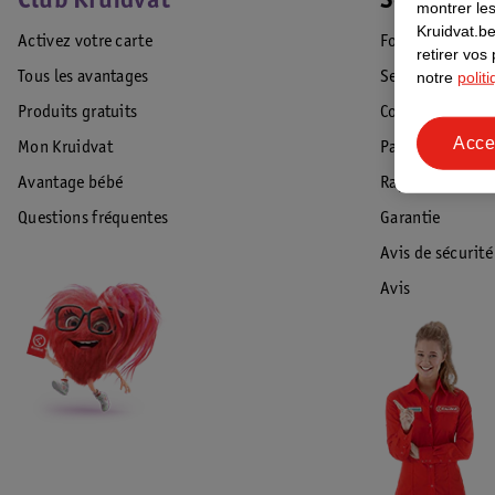
Club Kruidvat
Service Cl
montrer les
Kruidvat.be
Activez votre carte
Foire aux quest
retirer vos
notre
polit
Tous les avantages
Service Clientèl
Produits gratuits
Commande & Liv
Acce
Mon Kruidvat
Paiement
Avantage bébé
Rappel & Retour
Questions fréquentes
Garantie
Avis de sécurité
Avis