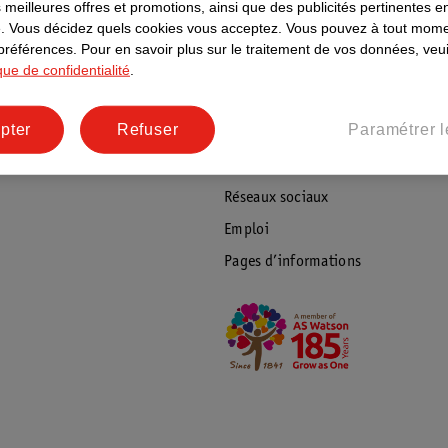
ientèle
Tout sur Kruidvat
 meilleures offres et promotions, ainsi que des publicités pertinentes 
.
Vous décidez quels cookies vous acceptez.
Vous pouvez à tout mome
ions
À propos de Kruidvat
 préférences.
Pour en savoir plus sur le traitement de vos données, veui
ique de confidentialité
.
e
Presse
raison
Formule commerciale
pter
Refuser
Paramétrer l
Coordonnées de l’entreprise
Plus durable
Réseaux sociaux
Emploi
Pages d’informations