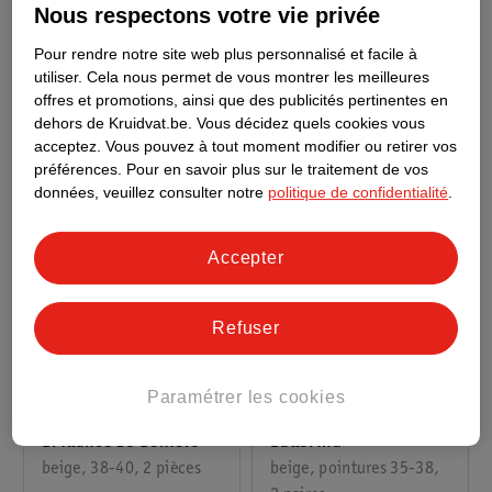
Brillance 15 Deniers
Brillance 15 Deniers
Nous respectons votre vie privée
beige, 42-44, 2 pièces
noir, 42-44, 2 pièces
Pour rendre notre site web plus personnalisé et facile à
49
49
utiliser.
Cela nous permet de vous montrer les meilleures
offres et promotions, ainsi que des publicités pertinentes en
dehors de Kruidvat.be.
Vous décidez quels cookies vous
acceptez.
Vous pouvez à tout moment modifier ou retirer vos
préférences.
Pour en savoir plus sur le traitement de vos
données, veuillez consulter notre
politique de confidentialité
.
Accepter
Refuser
2
.
99
3
.
99
Paramétrer les cookies
Kruidvat Soquettes
Kruidvat Collant Daily
Ballerina
Brillance 15 Deniers
beige, pointures 35-38,
beige, 38-40, 2 pièces