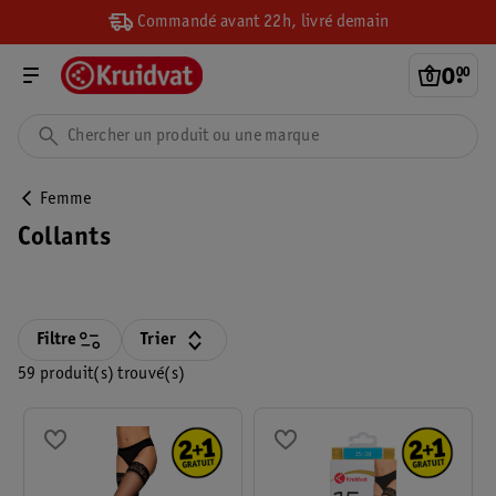
Commandé avant 22h, livré demain
0
.
00
Femme
Collants
Filtre
Trier
59 produit(s) trouvé(s)