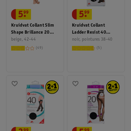
5
.
99
5
.
99
Kruidvat Collant Slim
Kruidvat Collant
Shape Brillance 20
Ladder Resist 40
Deniers
beige, 42-44
Deniers
noir, pointures 38-40
49
5
99
99