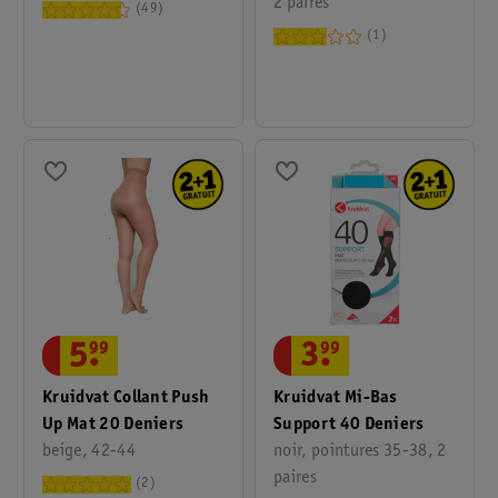
2 paires
49
1
3
.
99
5
.
99
Kruidvat Mi-Bas
Kruidvat Collant Push
Support 40 Deniers
Up Mat 20 Deniers
noir, pointures 35-38, 2
beige, 42-44
paires
2