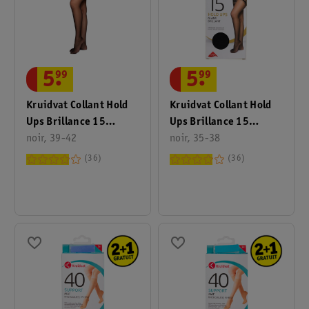
5
.
99
5
.
99
Kruidvat Collant Hold
Kruidvat Collant Hold
Ups Brillance 15
Ups Brillance 15
Deniers
noir, 39-42
Deniers
noir, 35-38
36
36