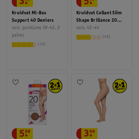
3
.
5
.
Kruidvat Mi-Bas
Kruidvat Collant Slim
Support 40 Deniers
Shape Brillance 20
noir, pointures 39-42, 2
Deniers
noir, 42-44
paires
49
10
5
.
99
3
.
99