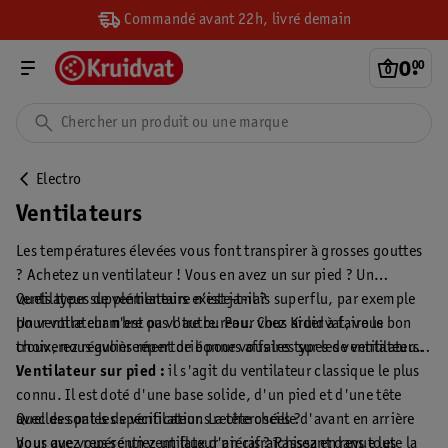
Commandé avant 22h, livré demain
0
.
00
Electro
Ventilateurs
Les températures élevées vous font transpirer à grosses gouttes
? Achetez un ventilateur ! Vous en avez un sur pied ? Un
ventilateur supplémentaire n’est jamais superflu, par exemple
Quels types de ventilateurs existe-t-il ?
pour votre chambre ou votre bureau. Chez Kruidvat, vous
Un ventilateur n'est pas l'autre. Pour vous aider à faire le bon
trouverez régulièrement de bonnes affaires sur les ventilateurs.
choix, nous avons répertorié pour vous les types de ventilateurs
:
Ventilateur sur pied :
il s'agit du ventilateur classique le plus
connu. Il est doté d'une base solide, d'un pied et d'une tête
avec des pales de ventilateur. La tête oscille d'avant en arrière
Quelles sont les spécifications recherchées ?
pour que vous sentiez un flux d'air rafraîchissant dans toute la
Vous avez repéré un ventilateur précis ? Passez en revue les