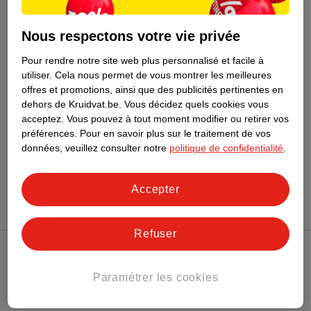
souhaitez un ventilateur qui ne soit pas trop visible. Il est
Watshome Ventilateur
particulièrement pratique pour les grandes pièces de votre
Colonne
Nous respectons votre vie privée
maison, mais il est moins adapté aux petits espaces tels que le
75cm
bureau ou la chambre. En effet, ce sont souvent des ventilateurs
Pour rendre notre site web plus personnalisé et facile à
49
puissants, mais bruyants.
utiliser.
Cela nous permet de vous montrer les meilleures
offres et promotions, ainsi que des publicités pertinentes en
Épuisé
dehors de Kruidvat.be.
Vous décidez quels cookies vous
acceptez.
Vous pouvez à tout moment modifier ou retirer vos
préférences.
Pour en savoir plus sur le traitement de vos
données, veuillez consulter notre
politique de confidentialité
.
Conseil sur l'électronique
Accepter
Refuser
Club Kruidvat
Paramétrer les cookies
Service Clientèle