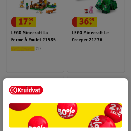
17
.
99
36
.
99
LEGO Minecraft La
LEGO Minecraft Le
Ferme À Poulet 21585
Creeper 21276
1