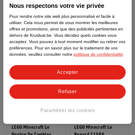
17
.
99
8
.
99
Nous respectons votre vie privée
LEGO Minecraft Le
LEGO Minecraft Les
Pour rendre notre site web plus personnalisé et facile à
Jardin Pâle 21586
Aventures De Steve
utiliser.
Cela nous permet de vous montrer les meilleures
Dans La Taïga 21583
offres et promotions, ainsi que des publicités pertinentes en
1
dehors de Kruidvat.be.
Vous décidez quels cookies vous
acceptez.
Vous pouvez à tout moment modifier ou retirer vos
préférences.
Pour en savoir plus sur le traitement de vos
données, veuillez consulter notre
politique de confidentialité
.
Accepter
Refuser
Paramétrer les cookies
de
27
.
99
20
.
99
41
.
99
LEGO Minecraft Le
LEGO Minecraft Le
Donjon De Zombies
Renard 21588