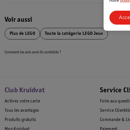
notre
polit
Acce
Voir aussi
Plus de
LEGO
Toute la catégorie LEGO Jeux
Comment les avis sont-ils contrôlés ?
Club Kruidvat
Service Cl
Activez votre carte
Foire aux quest
Tous les avantages
Service Clientèl
Produits gratuits
Commande & Liv
Mon Kruidvat
Paiement