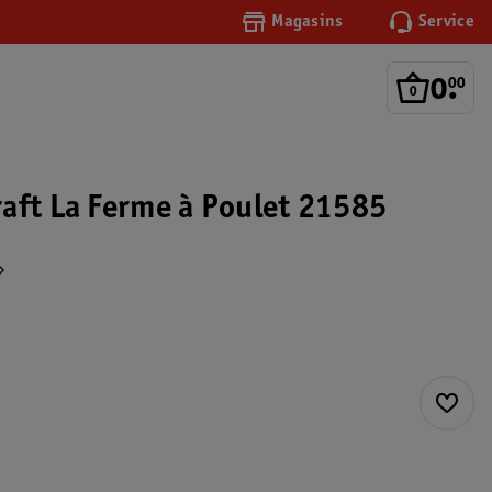
Magasins
Service
0
.
00
aft La Ferme à Poulet 21585