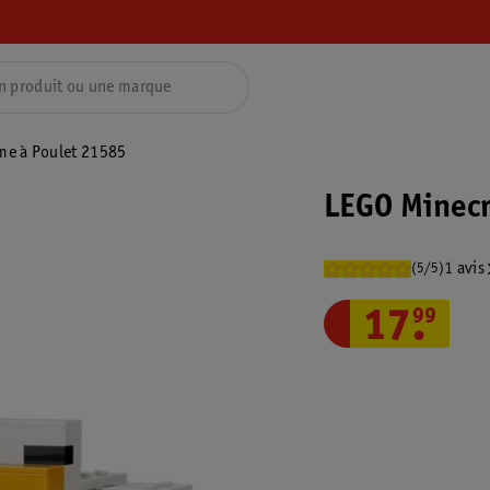
me à Poulet 21585
LEGO Minecr
1 avis
(5/5)
17
.
99