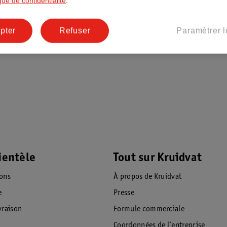
ique de confidentialité
.
pter
Refuser
Paramétrer l
ientèle
Tout sur Kruidvat
ions
À propos de Kruidvat
e
Presse
raison
Formule commerciale
Coordonnées de l’entreprise