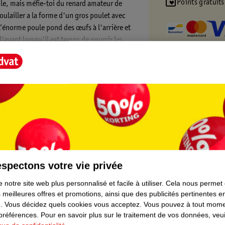
Points gratuits
ule, mais méfie-toi du renard amateur de
oulailler a la forme d'un gros poulet avec
 L’énorme poule pond des œufs à l'arrière et
'avant lorsqu'il est temps de nourrir les
 un fumoir, deux œufs, deux graines, une
er, faire pivoter le modèle en 3D et suivre ta
t Score".
partir de 7 ans. L'ensemble contient 233
spectons votre vie privée
 notre site web plus personnalisé et facile à utiliser.
Cela nous permet
 meilleures offres et promotions, ainsi que des publicités pertinentes 
.
Vous décidez quels cookies vous acceptez.
Vous pouvez à tout mome
 préférences.
Pour en savoir plus sur le traitement de vos données, veui