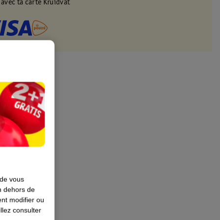
 avec ta carte Kruidvat
 de vous
en dehors de
nt modifier ou
llez consulter