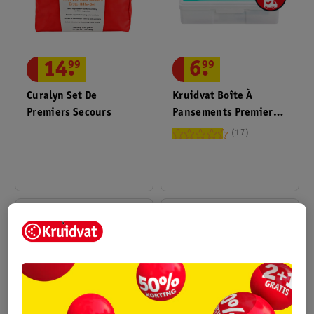
renvoyons à la notice ou aux instructions du produit pour une
information complète. Vous avez encore des questions après
avoir lu les informations de cette page ?
6
.
99
14
.
99
Appelez notre service clientèle et posez-les à l’un de nos
(assistants) parapharmaciens diplômés au numéro +31 318 798
Kruidvat Boîte À
Curalyn Set De
000 (tarif local).
Pansements Premiers
Premiers Secours
Secours
17