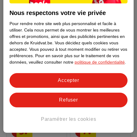
9
.
99
16
.
99
Nous respectons votre vie privée
Curalyn Boîte De
Curalyn Boîte De
Pour rendre notre site web plus personnalisé et facile à
Premiers Secours
Premiers Secours
utiliser.
Cela nous permet de vous montrer les meilleures
gris, 22cm x 15cm x
offres et promotions, ainsi que des publicités pertinentes en
dehors de Kruidvat.be.
Vous décidez quels cookies vous
16cm
acceptez.
Vous pouvez à tout moment modifier ou retirer vos
préférences.
Pour en savoir plus sur le traitement de vos
données, veuillez consulter notre
politique de confidentialité
.
Accepter
Refuser
Paramétrer les cookies
5
.
99
7
.
19