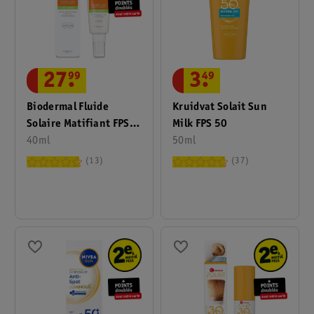
27
.
99
3
.
49
Biodermal Fluide
Kruidvat Solait Sun
Solaire Matifiant FPS
Milk FPS 50
50+
40ml
50ml
13
37