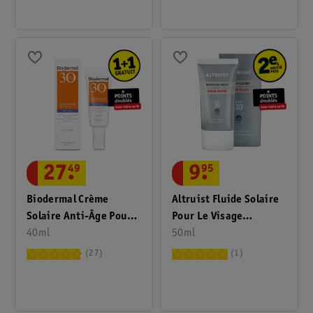
27
.
49
9
.
95
Biodermal Crème
Altruist Fluide Solaire
Solaire Anti-Âge Pour
Pour Le Visage
Le Visage FPS 30
40ml
Dermatologist FPS30
50ml
27
1