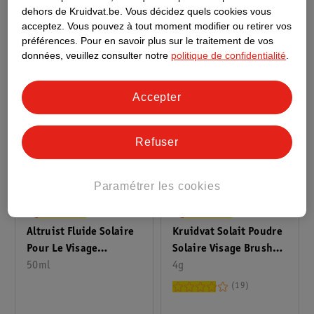
Specialist FPS50+
1
65
dehors de Kruidvat.be.
Vous décidez quels cookies vous
acceptez.
Vous pouvez à tout moment modifier ou retirer vos
préférences.
Pour en savoir plus sur le traitement de vos
données, veuillez consulter notre
politique de confidentialité
.
Accepter
Refuser
Paramétrer les cookies
12
.
99
12
.
95
Kruidvat Solait Poudre
Altruist Fluide Solaire
Solaire Visage Brush
Pour Le Visage
On FPS 30
4g
Dermatologist FPS50
50ml
19