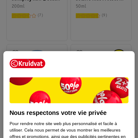
FPS 50
200ml
Hydrate FPS50+
50ml
7
9
3
.
99
18
.
99
Nous respectons votre vie privée
NIVEA Sun Lait Solaire
NIVEA Sun Fluide Daily
Protect & Hydrate
Ultra Light Teinté Clair
Pour rendre notre site web plus personnalisé et facile à
utiliser.
Cela nous permet de vous montrer les meilleures
FPS30 Format Voyage
30ml
Breathable UV
40ml
offres et promotions, ainsi que des publicités pertinentes en