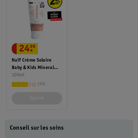
24
.
99
Naïf Crème Solaire
Baby & Kids Mineral
Sunscreen FPS50
100ml
30
Épuisé
Conseil sur les soins