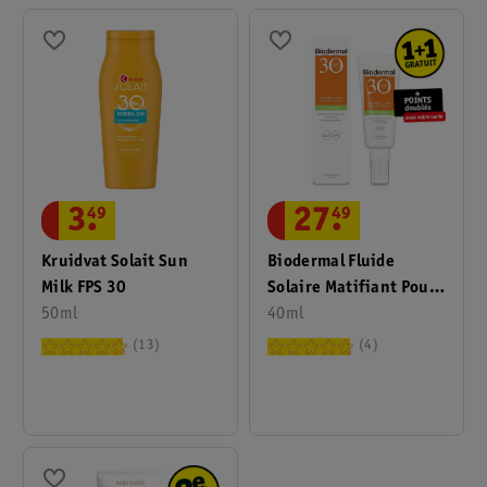
3
.
49
27
.
49
Kruidvat Solait Sun
Biodermal Fluide
Milk FPS 30
Solaire Matifiant Pour
50ml
Le Visage FPS 30
40ml
13
4