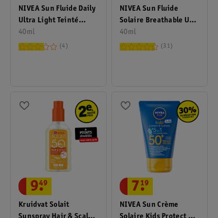
NIVEA Sun Fluide Daily
NIVEA Sun Fluide
Ultra Light Teinté
Solaire Breathable UV
Medium Breathable UV
40ml
Specialist Invisible
40ml
Specialist FPS50+
Daily FPS50+
4
31
9
.
49
7
.
19
Kruidvat Solait
NIVEA Sun Crème
Sunspray Hair & Scalp
Solaire Kids Protect &