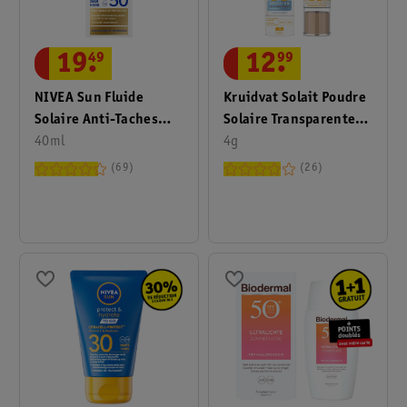
19
.
49
12
.
99
NIVEA Sun Fluide
Kruidvat Solait Poudre
Solaire Anti-Taches
Solaire Transparente
Breathable UV
40ml
Powder Brush On Face
4g
Specialist
FPS30
69
26
Luminous630 FPS50+