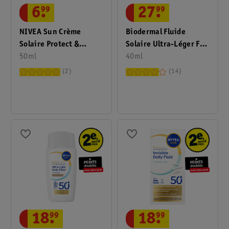
6
.
99
27
.
99
NIVEA Sun Crème
Biodermal Fluide
Solaire Protect &
Solaire Ultra-Léger FPS
Hydrate FPS30 Format
50ml
50+ À L'Acide
40ml
Voyage
Hyaluronique
2
14
18
.
99
18
.
99