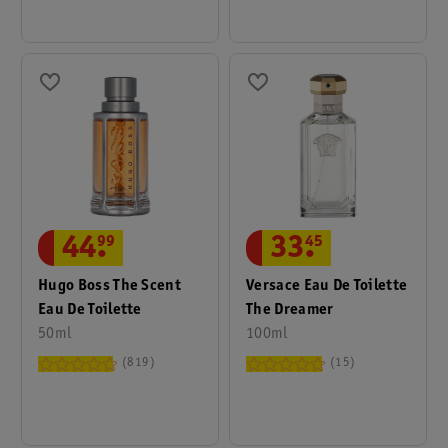
44
.
99
33
.
45
Hugo Boss The Scent
Versace Eau De Toilette
Eau De Toilette
The Dreamer
50ml
100ml
819
15