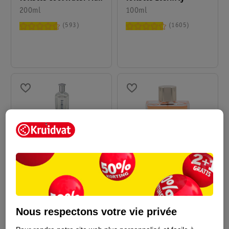
200ml
100ml
593
1605
34
.
99
29
.
99
Tommy Hilfiger Eau De
Hugo Boss Eau De
Toilette Tommy
Toilette In Motion
Nous respectons votre vie privée
100ml
100 ml