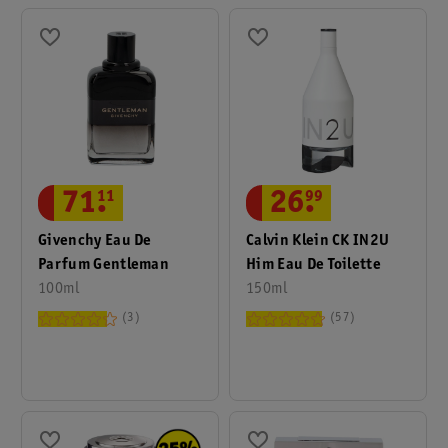
71
.
11
26
.
99
Givenchy Eau De
Calvin Klein CK IN2U
Parfum Gentleman
Him Eau De Toilette
100ml
150ml
3
57