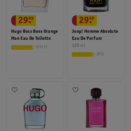
29
.
99
29
.
99
Joop! Homme Absolute
Hugo Boss Boss Orange
Eau De Parfum
Man Eau De Toilette
120 ml
2241
83