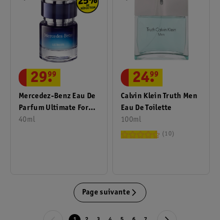
24
.
99
29
.
99
Calvin Klein Truth Men
Mercedez-Benz Eau De
Eau De Toilette
Parfum Ultimate For
100ml
Men
40ml
10
Page suivante