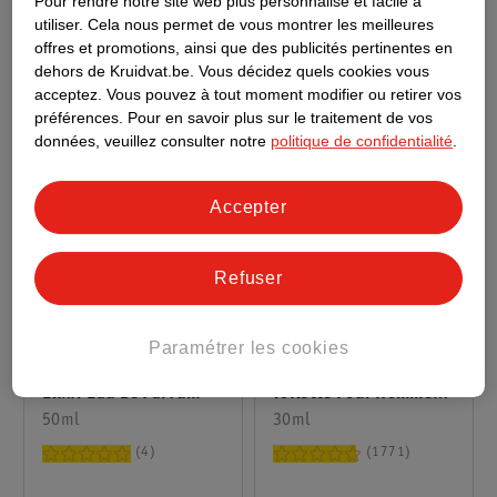
Pour rendre notre site web plus personnalisé et facile à
26
34
utiliser.
Cela nous permet de vous montrer les meilleures
offres et promotions, ainsi que des publicités pertinentes en
dehors de Kruidvat.be.
Vous décidez quels cookies vous
acceptez.
Vous pouvez à tout moment modifier ou retirer vos
préférences.
Pour en savoir plus sur le traitement de vos
données, veuillez consulter notre
politique de confidentialité
.
Accepter
Refuser
69
.
99
42
.
63
Paramétrer les cookies
Paco Rabanne 1 Million
Giorgio Armani Eau De
Elixir Eau De Parfum
Toilette Pour Homme
50ml
Acqua Di Giò
30ml
4
1771