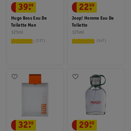
39
.
99
22
.
99
Hugo Boss Eau De
Joop! Homme Eau De
Toilette Man
Toilette
125ml
125ml
727
347
32
.
99
29
.
99