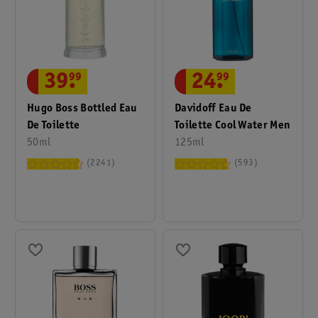
39
.
99
24
.
99
Hugo Boss Bottled Eau
Davidoff Eau De
De Toilette
Toilette Cool Water Men
50ml
125ml
2241
593