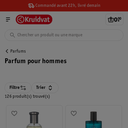
Commandé avant 22h, livré demain
0
.
00
Parfums
Parfum pour hommes
Filtre
Trier
126 produit(s) trouvé(s)