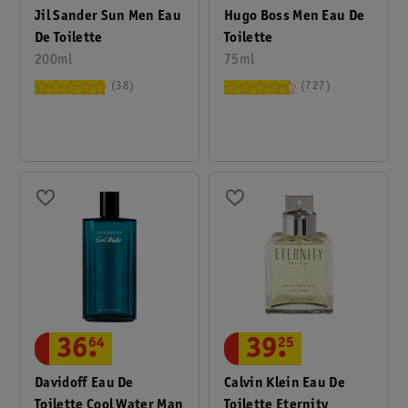
Jil Sander Sun Men Eau
Hugo Boss Men Eau De
De Toilette
Toilette
200ml
75ml
38
727
36
.
64
39
.
25
Davidoff Eau De
Calvin Klein Eau De
Toilette Cool Water Man
Toilette Eternity