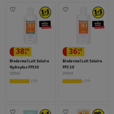
38
.
99
36
.
49
Biodermal Lait Solaire
Biodermal Lait Solaire
Hydraplus FPS30
FPS 30
200ml
200ml
16
10