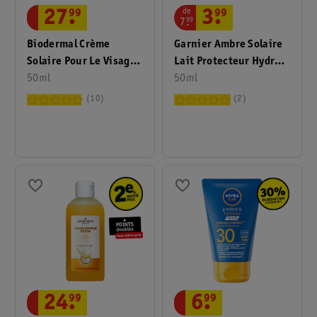
de
27
.
99
3
.
99
7
.
99
Biodermal Crème
Garnier Ambre Solaire
Solaire Pour Le Visage
Lait Protecteur Hydra
Hydraplus FPS 50+
50ml
24H Protect+ FPS50+
50ml
10
2
6
.
99
24
.
99