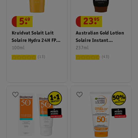
5
.
49
23
.
95
Kruidvat Solait Lait
Australian Gold Lotion
Solaire Hydra 24H FPS
Solaire Instant
30
100ml
Bronzer FPS30
237ml
13
43