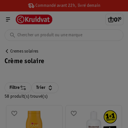
Commandé avant 22h, livré demain
0
.
00
Cremes solaires
Crème solaire
Filtre
Trier
58 produit(s) trouvé(s)