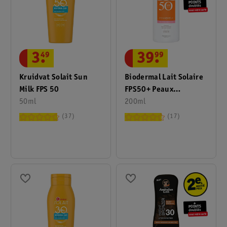
3
.
49
39
.
99
Kruidvat Solait Sun
Biodermal Lait Solaire
Milk FPS 50
FPS50+ Peaux
50ml
Sensibles
200ml
37
17