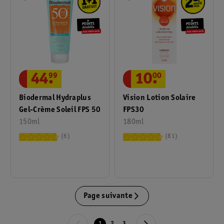
44
.
99
10
.
00
Biodermal Hydraplus
Vision Lotion Solaire
Gel-Crème Soleil FPS 50
FPS30
150ml
180ml
6
81
Page suivante