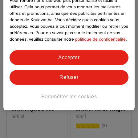
Pour rendre notre site web plus personnalisé et facile à
81
utiliser.
Cela nous permet de vous montrer les meilleures
Épuisé
offres et promotions, ainsi que des publicités pertinentes en
dehors de Kruidvat.be.
Vous décidez quels cookies vous
acceptez.
Vous pouvez à tout moment modifier ou retirer vos
préférences.
Pour en savoir plus sur le traitement de vos
données, veuillez consulter notre
politique de confidentialité
.
Accepter
Refuser
27
.
49
13
.
49
Paramétrer les cookies
Biodermal Crème
Kruidvat Solait Lait
Solaire Pour Le Visage
Solaire Hydra 24H
Hydraplus FPS 30
50ml
FPS50
400ml
9