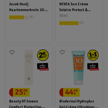
NIVEA Sun Crème
Jacob Hooij
Solaire Protect &
Haarlemmerbruin 20
Hydrate FPS30 Format
50ml
Spf 150Ml
5
Voyage
2
44
.
49
25
.
00
Biodermal Hydraplus
Beauty Of Joseon
Gel-Crème Ultraléger
Comfort Protection