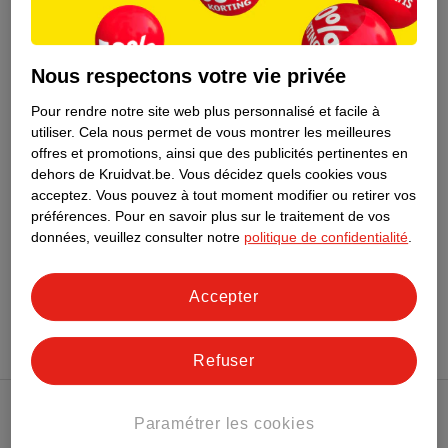
2
.
3
.
Kruidvat Petits
Kruidvat Livre De Bain
Bateaux Empilables
Nous respectons votre vie privée
Pour Le Bain
bleu, jaune, rose, 3
Pour rendre notre site web plus personnalisé et facile à
pièces
utiliser.
Cela nous permet de vous montrer les meilleures
21
offres et promotions, ainsi que des publicités pertinentes en
dehors de Kruidvat.be.
Vous décidez quels cookies vous
acceptez.
Vous pouvez à tout moment modifier ou retirer vos
préférences.
Pour en savoir plus sur le traitement de vos
données, veuillez consulter notre
politique de confidentialité
.
Conseil sur les jouets
Accepter
Refuser
Paramétrer les cookies
Club Kruidvat